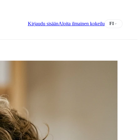
Kirjaudu sisään
Aloita ilmainen kokeilu
FI