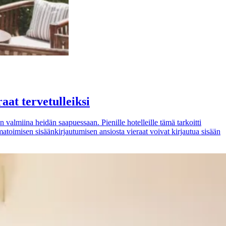
aat tervetulleiksi
 valmiina heidän saapuessaan. Pienille hotelleille tämä tarkoitti
Omatoimisen sisäänkirjautumisen ansiosta vieraat voivat kirjautua sisään