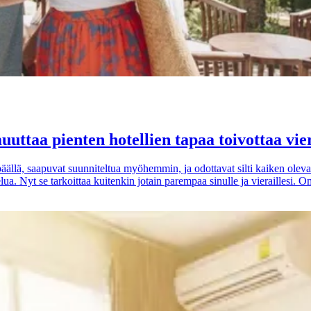
taa pienten hotellien tapaa toivottaa vier
äällä, saapuvat suunniteltua myöhemmin, ja odottavat silti kaiken olevan
lua. Nyt se tarkoittaa kuitenkin jotain parempaa sinulle ja vieraillesi. 