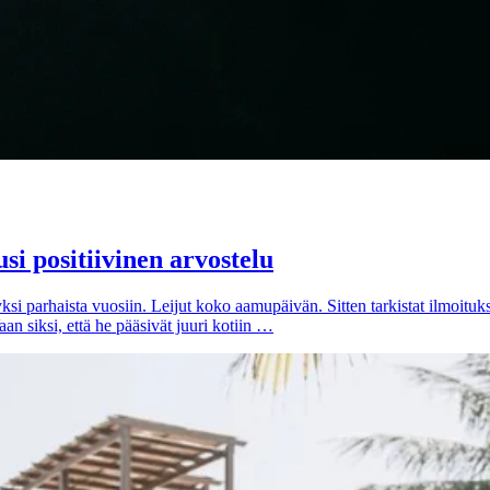
si positiivinen arvostelu
ksi parhaista vuosiin. Leijut koko aamupäivän. Sitten tarkistat ilmoituks
Vaan siksi, että he pääsivät juuri kotiin …