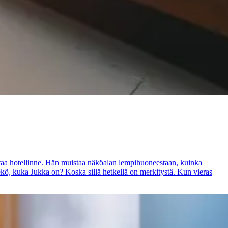
taa hotellinne. Hän muistaa näköalan lempihuoneestaan, kuinka
ekö, kuka Jukka on? Koska sillä hetkellä on merkitystä. Kun vieras