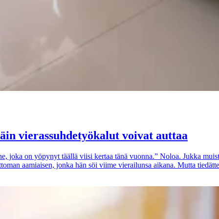
äin vierassuhdetyökalut voivat auttaa
 joka on yöpynyt täällä viisi kertaa tänä vuonna.” Noloa. Jukka muis
toman aamiaisen, jonka hän söi viime vierailunsa aikana. Mutta tiedätt