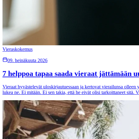
Vieraskokemus
09. heinäkuuta 2026
7 helppoa tapaa saada vieraat jättämään uu
Vieraat hyvästelevät uloskirjautuessaan ja kertovat vierailunsa olleen y
lukea ne. Ei mitään. Ei sen takia, että he eivät olisi tarkoittaneet sitä. 