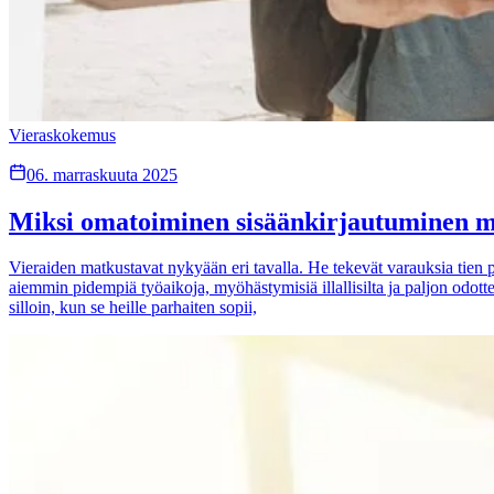
Vieraskokemus
06. marraskuuta 2025
Miksi omatoiminen sisäänkirjautuminen muut
Vieraiden matkustavat nykyään eri tavalla. He tekevät varauksia tien p
aiemmin pidempiä työaikoja, myöhästymisiä illallisilta ja paljon odotte
silloin, kun se heille parhaiten sopii,