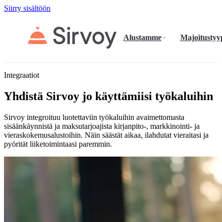
Siirry sisältöön
Alustamme
Majoitustyy
Integraatiot
Yhdistä Sirvoy jo käyttämiisi työkaluihin
Sirvoy integroituu luotettaviin työkaluihin avaimettomasta
sisäänkäynnistä ja maksutarjoajista kirjanpito-, markkinointi- ja
vieraskokemusalustoihin. Näin säästät aikaa, ilahdutat vieraitasi ja
pyörität liiketoimintaasi paremmin.