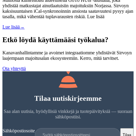
Mainosta kiinteistöäsi alueellisella GoTo HUB -alustalla, joka
yhdistää matkustajat ainutlaatuisiin majoituksiin Norjassa. Sirvoyn
kaksisuuntaisen iCal-synkronoinnin ansiosta saatavuutesi pysyy ajan
tasalla, mikä vähentää tuplavarausten riskiä. Lue lisää
Lue lisää
→
Etkö löydä käyttämääsi työkalua?
Kanavanhallintamme ja avoimet integraatiomme yhdistävät Sirvoyn
laajempaan majoitusalan ekosysteemiin. Kerro, mitä tarvitset.
Ota yhteyttä
Tilaa uutiskirjeemme
Saa alan uutisia, hyödyllisiä vinkkejä ja tuotepäivityksiä — suoraan
sähköpostiisi.
Sähköpostiosoite
Tilaa