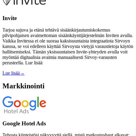
Invite
Tarjoa sujuva ja etänä tehtävä sisäänkirjautumiskokemus
pilvipohjaisen avaimettoman sisäänkäyntijärjestelmän Inviten avulla.
Vaikka Invitessa ei ole suoraa kaksisuuntaista integraatiota Sirvoyn
kanssa, se voi edelleen käyttää Sirvoysta vietyjä varaustietoja käytön
hallitsemiseksi. Tämän yksisuuntaisen Invite-yhteyden avulla voit
myöntää digitaalisia avaimia manuaalisesti Sirvoy-varausten
perusteella. Lue lisää
Lue lisää
→
Markkinointi
Google Hotel Ads
Tehosta kiinteistösi näkyvyyttä siellä, mistä matkustushaut alkavat;