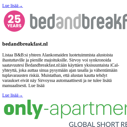
Lue lisää
→
bedandbreakfast.nl
Listaa B&B:si yhteen Alankomaiden luotetuimmista alustoista
ihastuttaville ja pienille majoituksille. Sirvoy voi synkronoida
saatavuutesi Bedandbreakfast.nl:ään käyttäen yksisuuntaista iCal-
yhteyttä, joka auttaa sinua pysymään ajan tasalla ja vähentämään
tuplavarausten riskiä. Muistathan, että alustan kautta tehdyt
varaukset eivät näy Sirvoyssa automaattisesti ja ne tulee lisätä
manuaalisesti. Lue lisää
Lue lisää
→