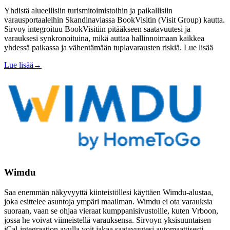
Yhdistä alueellisiin turismitoimistoihin ja paikallisiin
varausportaaleihin Skandinaviassa BookVisitin (Visit Group) kautta.
Sirvoy integroituu BookVisitiin pitääkseen saatavuutesi ja
varauksesi synkronoituina, mikä auttaa hallinnoimaan kaikkea
yhdessä paikassa ja vähentämään tuplavarausten riskiä. Lue lisää
Lue lisää
→
Wimdu
Saa enemmän näkyvyyttä kiinteistöllesi käyttäen Wimdu-alustaa,
joka esittelee asuntoja ympäri maailman. Wimdu ei ota varauksia
suoraan, vaan se ohjaa vieraat kumppanisivustoille, kuten Vrboon,
jossa he voivat viimeistellä varauksensa. Sirvoyn yksisuuntaisen
iCal-integraation avulla voit jakaa saatavuutesi automaattisesti