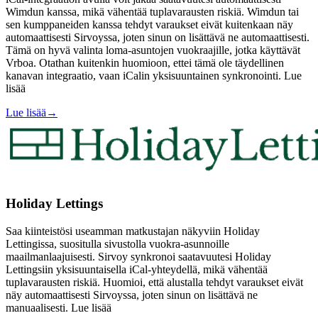
Wimdun kanssa, mikä vähentää tuplavarausten riskiä. Wimdun tai
sen kumppaneiden kanssa tehdyt varaukset eivät kuitenkaan näy
automaattisesti Sirvoyssa, joten sinun on lisättävä ne automaattisesti.
Tämä on hyvä valinta loma-asuntojen vuokraajille, jotka käyttävät
Vrboa. Otathan kuitenkin huomioon, ettei tämä ole täydellinen
kanavan integraatio, vaan iCalin yksisuuntainen synkronointi. Lue
lisää
Lue lisää
→
Holiday Lettings
Saa kiinteistösi useamman matkustajan näkyviin Holiday
Lettingissa, suositulla sivustolla vuokra-asunnoille
maailmanlaajuisesti. Sirvoy synkronoi saatavuutesi Holiday
Lettingsiin yksisuuntaisella iCal-yhteydellä, mikä vähentää
tuplavarausten riskiä. Huomioi, että alustalla tehdyt varaukset eivät
näy automaattisesti Sirvoyssa, joten sinun on lisättävä ne
manuaalisesti. Lue lisää