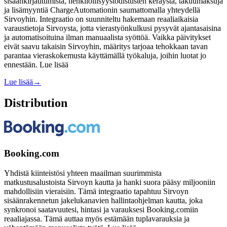
sisäänkirjautumista, henkilöllisyystodistusten keräystä, takuumaksuja
ja lisämyyntiä ChargeAutomationin saumattomalla yhteydellä
Sirvoyhin. Integraatio on suunniteltu hakemaan reaaliaikaisia
varaustietoja Sirvoysta, jotta vierastyönkulkusi pysyvät ajantasaisina
ja automatisoituina ilman manuaalista syöttöä. Vaikka päivitykset
eivät saavu takaisin Sirvoyhin, määritys tarjoaa tehokkaan tavan
parantaa vieraskokemusta käyttämällä työkaluja, joihin luotat jo
ennestään. Lue lisää
Lue lisää
→
Distribution
Booking.com
Yhdistä kiinteistösi yhteen maailman suurimmista
matkustusalustoista Sirvoyn kautta ja hanki suora pääsy miljooniin
mahdollisiin vieraisiin. Tämä integraatio tapahtuu Sirvoyn
sisäänrakennetun jakelukanavien hallintaohjelman kautta, joka
synkronoi saatavuutesi, hintasi ja varauksesi Booking.comiin
reaaliajassa. Tämä auttaa myös estämään tuplavarauksia ja