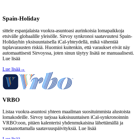
Spain-Holiday
sittele espanjalaista vuokra-asuntoasi aurinkoisia lomapaikkoja
etsivälle globaalille yleisölle. Sirvoy synkronoi saatavuutesi Spain-
Holidayhin yksisuuntaisella iCal-yhteydellä, mikä vähentää
tuplavarausten riskiä. Huomioi kuitenkin, että varaukset eivät näy
automaattisesti Sirvoyssa, joten sinun täytyy lisätä ne manuaalisesti.
Lue lisää
Lue lisää
→
VRBO
Listaa vuokra-asuntosi yhteen maailman suosituimmista alustoista
lomakodeille. Sirvoy tarjoaa kaksisuuntaisen iCal-synkronoinnin
VRBO:oon, pitäen kalenterisi yhdenmukaisina lähettämällä ja
vastaanottamalla saatavuuspäivityksiä. Lue lisää
Lue lisää
→