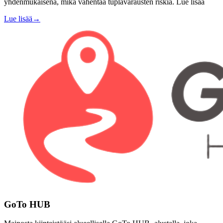
yhdenmukaisena, mikä vähentää tuplavarausten riskiä. Lue lisää
Lue lisää
→
GoTo HUB