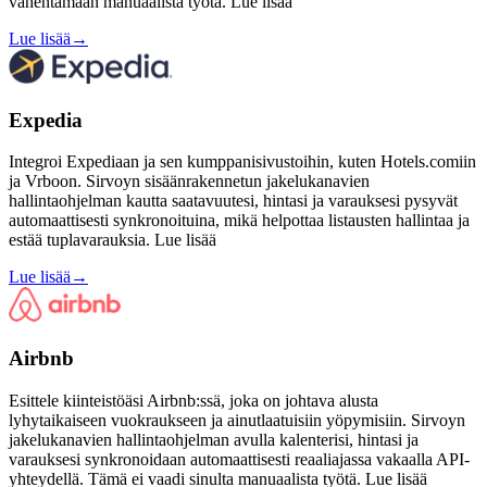
vähentämään manuaalista työtä. Lue lisää
Lue lisää
→
Expedia
Integroi Expediaan ja sen kumppanisivustoihin, kuten Hotels.comiin
ja Vrboon. Sirvoyn sisäänrakennetun jakelukanavien
hallintaohjelman kautta saatavuutesi, hintasi ja varauksesi pysyvät
automaattisesti synkronoituina, mikä helpottaa listausten hallintaa ja
estää tuplavarauksia. Lue lisää
Lue lisää
→
Airbnb
Esittele kiinteistöäsi Airbnb:ssä, joka on johtava alusta
lyhytaikaiseen vuokraukseen ja ainutlaatuisiin yöpymisiin. Sirvoyn
jakelukanavien hallintaohjelman avulla kalenterisi, hintasi ja
varauksesi synkronoidaan automaattisesti reaaliajassa vakaalla API-
yhteydellä. Tämä ei vaadi sinulta manuaalista työtä. Lue lisää