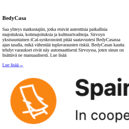
BedyCasa
Saa yhteys matkustajiin, jotka etsivät autenttisia paikallisia
majoituksia, kotimajoituksia ja kulttuurivaihtoja. Sirvoyn
yksisuuntainen iCal-synkronointi pitää saatavuutesi BedyCasassa
ajan tasalla, mikä vähentää tuplavarausten riskiä. BedyCasan kautta
tehdyt varaukset eivät näy automaattisesti Sirvoyssa, joten sinun on
lisättävä ne manuaalisesti. Lue lisää
Lue lisää
→