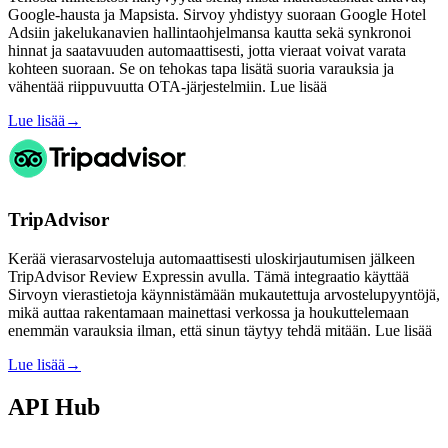
Google-hausta ja Mapsista. Sirvoy yhdistyy suoraan Google Hotel
Adsiin jakelukanavien hallintaohjelmansa kautta sekä synkronoi
hinnat ja saatavuuden automaattisesti, jotta vieraat voivat varata
kohteen suoraan. Se on tehokas tapa lisätä suoria varauksia ja
vähentää riippuvuutta OTA-järjestelmiin. Lue lisää
Lue lisää
→
TripAdvisor
Kerää vierasarvosteluja automaattisesti uloskirjautumisen jälkeen
TripAdvisor Review Expressin avulla. Tämä integraatio käyttää
Sirvoyn vierastietoja käynnistämään mukautettuja arvostelupyyntöjä,
mikä auttaa rakentamaan mainettasi verkossa ja houkuttelemaan
enemmän varauksia ilman, että sinun täytyy tehdä mitään. Lue lisää
Lue lisää
→
API Hub