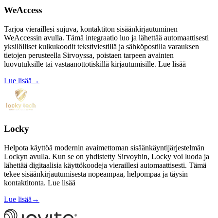
WeAccess
Tarjoa vieraillesi sujuva, kontaktiton sisäänkirjautuminen
WeAccessin avulla. Tämä integraatio luo ja lähettää automaattisesti
yksilölliset kulkukoodit tekstiviestillä ja sähköpostilla varauksen
tietojen perusteella Sirvoyssa, poistaen tarpeen avainten
luovutuksille tai vastaanottotiskillä kirjautumisille. Lue lisää
Lue lisää
→
Locky
Helpota käyttöä modernin avaimettoman sisäänkäyntijärjestelmän
Lockyn avulla. Kun se on yhdistetty Sirvoyhin, Locky voi luoda ja
lähettää digitaalisia käyttökoodeja vieraillesi automaattisesti. Tämä
tekee sisäänkirjautumisesta nopeampaa, helpompaa ja täysin
kontaktitonta. Lue lisää
Lue lisää
→