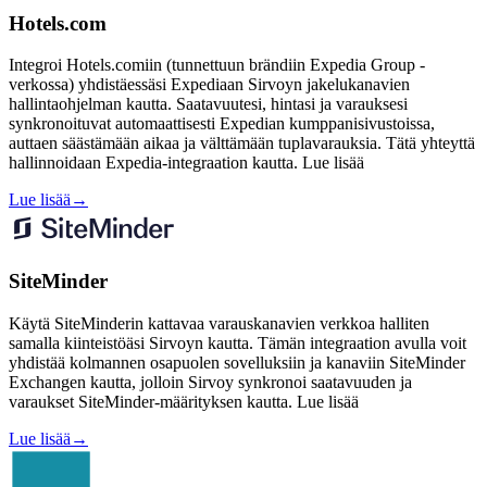
Hotels.com
Integroi Hotels.comiin (tunnettuun brändiin Expedia Group -
verkossa) yhdistäessäsi Expediaan Sirvoyn jakelukanavien
hallintaohjelman kautta. Saatavuutesi, hintasi ja varauksesi
synkronoituvat automaattisesti Expedian kumppanisivustoissa,
auttaen säästämään aikaa ja välttämään tuplavarauksia. Tätä yhteyttä
hallinnoidaan Expedia-integraation kautta. Lue lisää
Lue lisää
→
SiteMinder
Käytä SiteMinderin kattavaa varauskanavien verkkoa halliten
samalla kiinteistöäsi Sirvoyn kautta. Tämän integraation avulla voit
yhdistää kolmannen osapuolen sovelluksiin ja kanaviin SiteMinder
Exchangen kautta, jolloin Sirvoy synkronoi saatavuuden ja
varaukset SiteMinder-määrityksen kautta. Lue lisää
Lue lisää
→