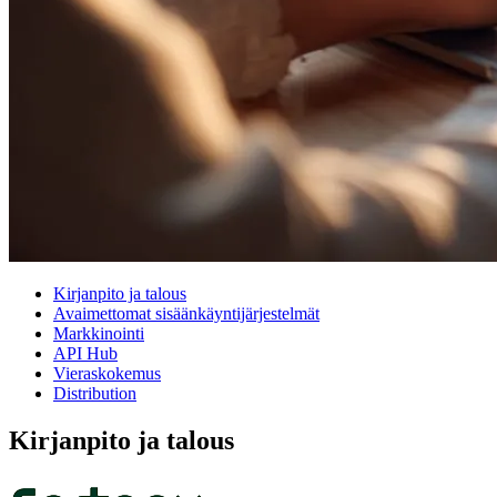
Kirjanpito ja talous
Avaimettomat sisäänkäyntijärjestelmät
Markkinointi
API Hub
Vieraskokemus
Distribution
Kirjanpito ja talous