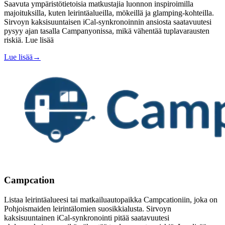
Saavuta ympäristötietoisia matkustajia luonnon inspiroimilla
majoituksilla, kuten leirintäalueilla, mökeillä ja glamping-kohteilla.
Sirvoyn kaksisuuntaisen iCal-synkronoinnin ansiosta saatavuutesi
pysyy ajan tasalla Campanyonissa, mikä vähentää tuplavarausten
riskiä. Lue lisää
Lue lisää
→
Campcation
Listaa leirintäalueesi tai matkailuautopaikka Campcationiin, joka on
Pohjoismaiden leirintälomien suosikkialusta. Sirvoyn
kaksisuuntainen iCal-synkronointi pitää saatavuutesi