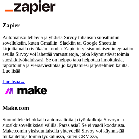
Zapier
Automatisoi tehtäviä ja yhdistä Sirvoy tuhansiin suosittuihin
sovelluksiin, kuten Gmailiin, Slackiin tai Google Sheetsiin
kirjoittamatta riviäkään koodia. Zapierin yksisuuntaisen integraation
avulla Sirvoy voi lähettää varaustietoja, jotka käynnistävät toimia
suosikkityökaluissasi. Se on helppo tapa helpottaa ilmoituksia,
raportointia ja vierasviestintää jo käyttämiesi järjestelmien kautta.
Lue lisää
Lue lisää
→
Make.com
Suunnittele tehokkaita automaatioita ja työnkulkuja Sirvoyn ja
suosikkisovelluksiesi välillä. Paras asia? Se ei vaadi koodausta.
Make.comin yksisuuntaisella yhteydellä Sirvoy voi käynnistää
mukautettuja toimia työkaluissa, kuten CRM:ssä,