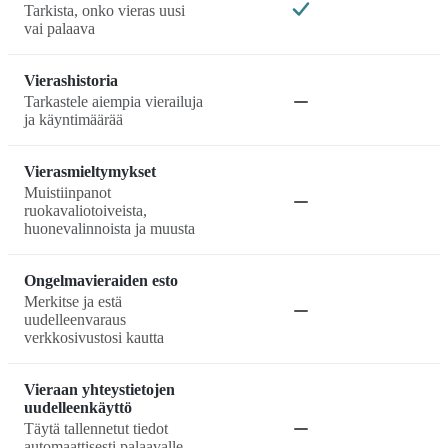
Tarkista, onko vieras uusi
vai palaava
Vierashistoria
Tarkastele aiempia vierailuja
ja käyntimäärää
Vierasmieltymykset
Muistiinpanot
ruokavaliotoiveista,
huonevalinnoista ja muusta
Ongelmavieraiden esto
Merkitse ja estä
uudelleenvaraus
verkkosivustosi kautta
Vieraan yhteystietojen
uudelleenkäyttö
Täytä tallennetut tiedot
automaattisesti palaavalle