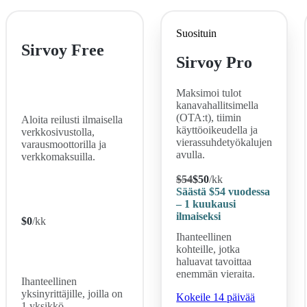
Suosituin
Sirvoy Free
Sirvoy Pro
Maksimoi tulot
kanavahallitsimella
(OTA:t), tiimin
Aloita reilusti ilmaisella
käyttöoikeudella ja
verkkosivustolla,
vierassuhdetyökalujen
varausmoottorilla ja
avulla.
verkkomaksuilla.
$
54
$
50
/kk
Säästä
$54
vuodessa
– 1 kuukausi
ilmaiseksi
$
0
/kk
Ihanteellinen
kohteille, jotka
haluavat tavoittaa
enemmän vieraita.
Ihanteellinen
yksinyrittäjille, joilla on
Kokeile 14 päivää
1 yksikkö.