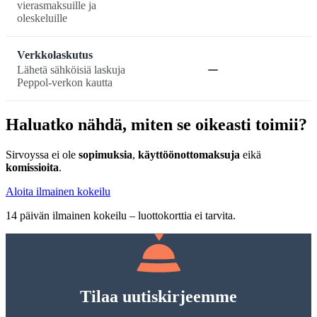
vierasmaksuille ja
oleskeluille
Verkkolaskutus
Lähetä sähköisiä laskuja
Peppol-verkon kautta
Haluatko nähdä, miten se oikeasti toimii?
Sirvoyssa ei ole
sopimuksia
,
käyttöönottomaksuja
eikä
komissioita
.
Aloita ilmainen kokeilu
14 päivän ilmainen kokeilu – luottokorttia ei tarvita.
Tilaa uutiskirjeemme