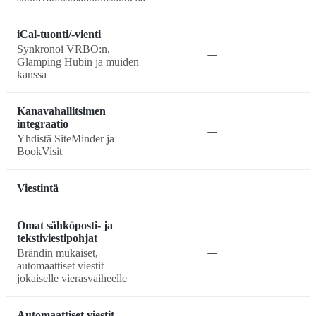
iCal-tuonti/-vienti
Synkronoi VRBO:n,
Glamping Hubin ja muiden
kanssa
Kanavahallitsimen
integraatio
Yhdistä SiteMinder ja
BookVisit
Viestintä
Omat sähköposti- ja
tekstiviestipohjat
Brändin mukaiset,
automaattiset viestit
jokaiselle vierasvaiheelle
Automaattiset viestit