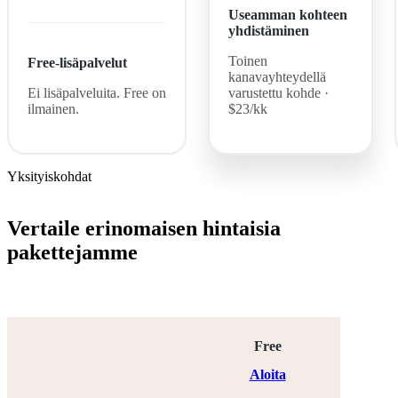
Useamman kohteen
yhdistäminen
Toinen
Free-lisäpalvelut
kanavayhteydellä
Ei lisäpalveluita. Free on
varustettu kohde
·
ilmainen.
$
23
/kk
Yksityiskohdat
Vertaile erinomaisen hintaisia
pakettejamme
Free
Aloita