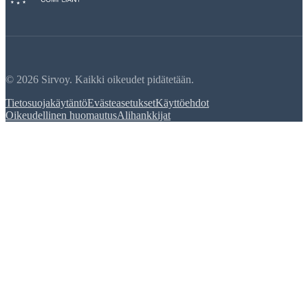
© 2026 Sirvoy. Kaikki oikeudet pidätetään.
Tietosuojakäytäntö
Evästeasetukset
Käyttöehdot
Oikeudellinen huomautus
Alihankkijat