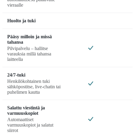
vieraalle
Huolto ja tuki
Pääsy milloin ja missä
tahansa
Pilvipalvelu – hallitse
varauksia millä tahansa
laitteella
24/7-tuki
Henkilökohtainen tuki
sähköpostitse, live-chatin tai
puhelimen kautta
Salattu viestintä ja
varmuuskopiot
Automaattiset
varmuuskopiot ja salatut
siirrot