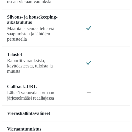
usean vieraan varauksia
Siivous- ja housekeeping-
aikataulutus
Määritä ja seuraa tehtäviä
saapumisten ja lähtöjen
perusteella
Tilastot
Raportit varauksista,
käyttöasteesta, tuloista ja
muusta
Callback-URL
Lähetä varausdata omaan
järjestelmääsi reaaliajassa
Vierashallintavälineet
Vieraantunnistus