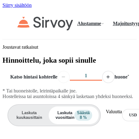
Siirry sisältöön
Alustamme
Majoitustyy
Joustavat ratkaisut
Hinnoittelu, joka sopii sinulle
−
+
Katso hintasi kohteelle
huone
*
*
Tai huoneistolle, leirintäpaikalle jne.
Hostelleissa tai asuntoloissa 4 sänkyä lasketaan yhdeksi huoneeksi.
Valuutta
Laskuta
Laskuta
Säästä
kuukausittain
vuosittain
8 %