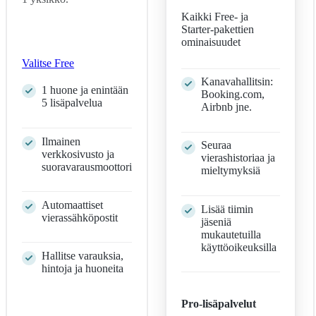
Kaikki Free- ja
Starter-pakettien
ominaisuudet
Valitse Free
Kanavahallitsin:
1 huone ja enintään
Booking.com,
5 lisäpalvelua
Airbnb jne.
Ilmainen
Seuraa
verkkosivusto ja
vierashistoriaa ja
suoravarausmoottori
mieltymyksiä
Automaattiset
Lisää tiimin
vierassähköpostit
jäseniä
mukautetuilla
käyttöoikeuksilla
Hallitse varauksia,
hintoja ja huoneita
Pro-lisäpalvelut