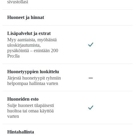
sivustollasi
Huoneet ja hinnat
Lisäpalvelut ja extrat
Myy aamiaista, myöhäistä
uloskirjautumista,
pysäköintiä – enintään 200
Pro:lla
Huonetyyppien luokittelu
Järjestä huonetyypit ryhmiin
helpompaa hallintaa varten
Huoneiden esto
Sulje huoneet tilapäisesti
huoltoa tai omaa käyttöä
varten
Hintahallinta