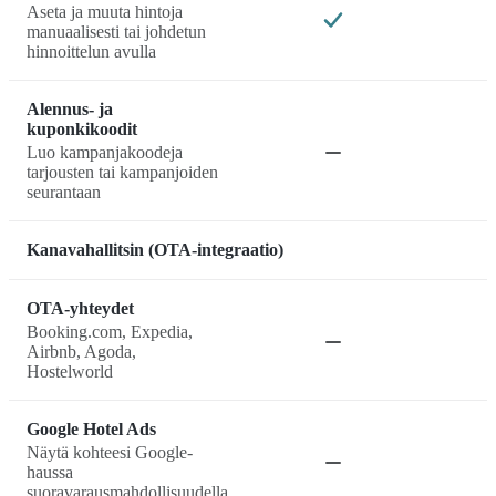
Aseta ja muuta hintoja
manuaalisesti tai johdetun
hinnoittelun avulla
Alennus- ja
kuponkikoodit
Luo kampanjakoodeja
tarjousten tai kampanjoiden
seurantaan
Kanavahallitsin (OTA-integraatio)
OTA-yhteydet
Booking.com, Expedia,
Airbnb, Agoda,
Hostelworld
Google Hotel Ads
Näytä kohteesi Google-
haussa
suoravarausmahdollisuudella