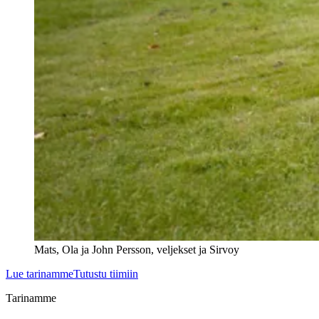
Mats, Ola ja John Persson, veljekset ja Sirvoy
Lue tarinamme
Tutustu tiimiin
Tarinamme