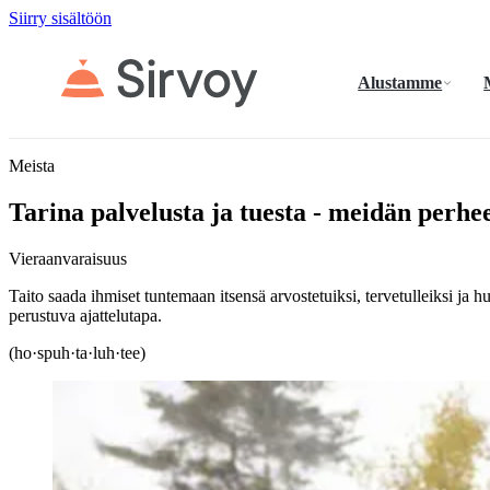
Siirry sisältöön
Alustamme
Meista
Tarina palvelusta ja tuesta - meidän perh
Vieraanvaraisuus
Taito saada ihmiset tuntemaan itsensä arvostetuiksi, tervetulleiksi ja 
perustuva ajattelutapa.
(ho·spuh·ta·luh·tee)