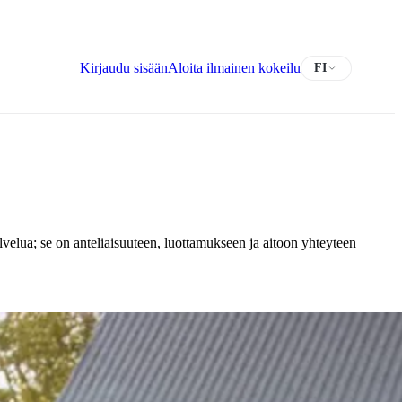
Kirjaudu sisään
Aloita ilmainen kokeilu
FI
alvelua; se on anteliaisuuteen, luottamukseen ja aitoon yhteyteen