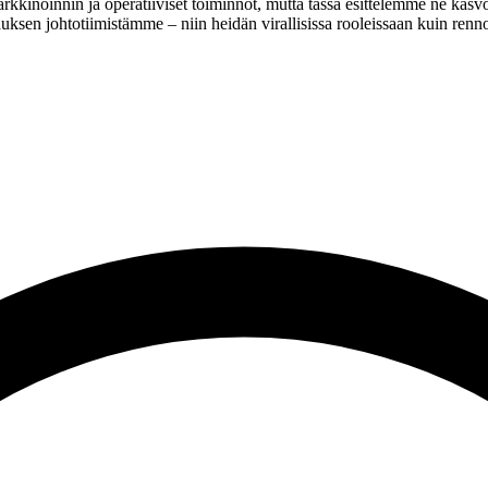
rkkinoinnin ja operatiiviset toiminnot, mutta tässä esittelemme ne kas
en johtotiimistämme – niin heidän virallisissa rooleissaan kuin rennomm