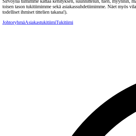
Sirvoylla tiimimme kattaa kehityksen, suunnittelun, tuen, myynnin, ma
toisen tason tukitiimimme sekä asiakassuhdetiimimme. Näet myös vilauks
todelliset ihmiset tittelien takana!).
Johtoryhmä
Asiakastukitiimi
Tukitiimi