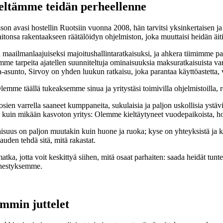
eeltämme teidän perheellenne
rsson avasi hostellin Ruotsiin vuonna 2008, hän tarvitsi yksinkertaisen 
taitonsa rakentaakseen räätälöidyn ohjelmiston, joka muuttaisi heidän äi
maailmanlaajuiseksi majoitushallintaratkaisuksi, ja ahkera tiimimme pa
mme tarpeita ajatellen suunniteltuja ominaisuuksia maksuratkaisuista var
oma-asunto, Sirvoy on yhden luukun ratkaisu, joka parantaa käyttöastetta, v
 täällä tukeaksemme sinua ja yritystäsi toimivilla ohjelmistoilla, reilui
sien varrella saaneet kumppaneita, sukulaisia ja paljon uskollisia ystäv
kuin mikään kasvoton yritys: Olemme kieltäytyneet vuodepaikoista, hoit
aisuus on paljon muutakin kuin huone ja ruoka; kyse on yhteyksistä ja 
uden tehdä sitä, mitä rakastat.
a, jotta voit keskittyä siihen, mitä osaat parhaiten: saada heidät tuntem
enestyksemme.
immin juttelet