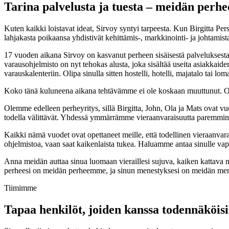
Tarina palvelusta ja tuesta – meidän perh
Kuten kaikki loistavat ideat, Sirvoy syntyi tarpeesta. Kun Birgitta Pe
lahjakasta poikaansa yhdistivät kehittämis-, markkinointi- ja johtamis
17 vuoden aikana Sirvoy on kasvanut perheen sisäisestä palveluksesta 
varausohjelmisto on nyt tehokas alusta, joka sisältää useita asiakkaide
varauskalenteriin. Olipa sinulla sitten hostelli, hotelli, majatalo tai l
Koko tänä kuluneena aikana tehtävämme ei ole koskaan muuttunut. Olemme
Olemme edelleen perheyritys, sillä Birgitta, John, Ola ja Mats ovat vuo
todella välittävät. Yhdessä ymmärrämme vieraanvaraisuutta paremmin 
Kaikki nämä vuodet ovat opettaneet meille, että todellinen vieraanvar
ohjelmistoa, vaan saat kaikenlaista tukea. Haluamme antaa sinulle vapa
Anna meidän auttaa sinua luomaan vieraillesi sujuva, kaiken kattava matk
perheesi on meidän perheemme, ja sinun menestyksesi on meidän m
Tiimimme
Tapaa henkilöt, joiden kanssa todennäköis