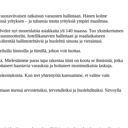
ja suoraviivaisen ratkaisun varausten hallintaan. Hänen kolme
tinsä yrityksen – ja tuhansia muita yrityksiä ympäri maailmaa.
lvelee nyt monenlaisia asiakkaita yli 140 maassa. Tuo yksinkertainen
ausmoottoriin, hotellikanavien hallintaan ja reaaliaikaiseen
ähentää hallintotehtäviä ja huolehtii sinusta ja vieraistasi.
lla hinnoilla ja tiimillä, johon voit luottaa.
iä. Mielestämme paras tapa rakentaa tiimi on koota se ihmisistä, jotka
aneet haastavia varauksia ja hoitaneet monimutkaisia laskuja.
kokemuksista. Kun teet yhteistyötä kanssamme, et valitse vain
aan itsensä arvostetuiksi, tervetulleiksi ja huolehdituiksi. Sirvoylla