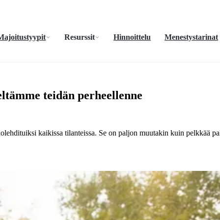
Majoitustyypit
Resurssit
Hinnoittelu
Menestystarinat
eeltämme teidän perheellenne
huolehdituiksi kaikissa tilanteissa. Se on paljon muutakin kuin pelkkää p