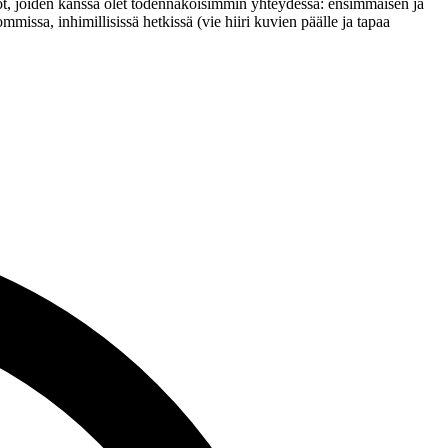
vot, joiden kanssa olet todennäköisimmin yhteydessä: ensimmäisen ja
issa, inhimillisissä hetkissä (vie hiiri kuvien päälle ja tapaa