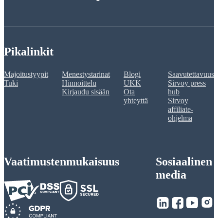
Pikalinkit
Majoitustyypit
Menestystarinat
Blogi
Saavutettavuus
Tuki
Hinnoittelu
UKK
Sirvoy press
Kirjaudu sisään
Ota
hub
yhteyttä
Sirvoy
affiliate-
ohjelma
Vaatimustenmukaisuus
Sosiaalinen
media