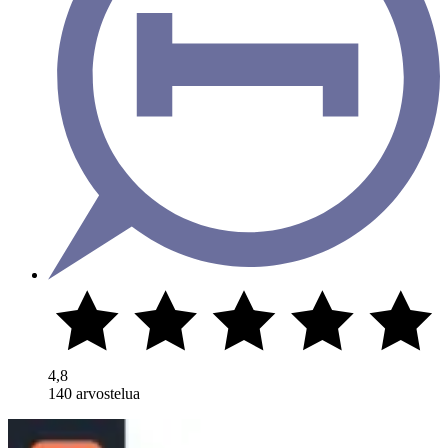
4,8
140 arvostelua