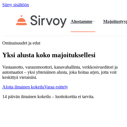
Siirry sisältöön
Alustamme
Majoitustyy
Ominaisuudet ja edut
Yksi alusta koko majoituksellesi
Vastaanotto, varausmoottori, kanavahallinta, verkkosivueditori ja
automaatiot – yksi yhtenäinen alusta, joka hoitaa arjen, jotta voit
keskittyä vieraisiisi.
Aloita ilmainen kokeilu
Varaa esittely
14 päivän ilmainen kokeilu – luottokorttia ei tarvita.