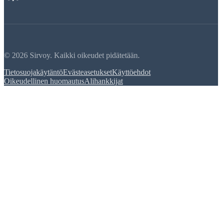
© 2026 Sirvoy. Kaikki oikeudet pidätetään.
Tietosuojakäytäntö
Evästeasetukset
Käyttöehdot
Oikeudellinen huomautus
Alihankkijat