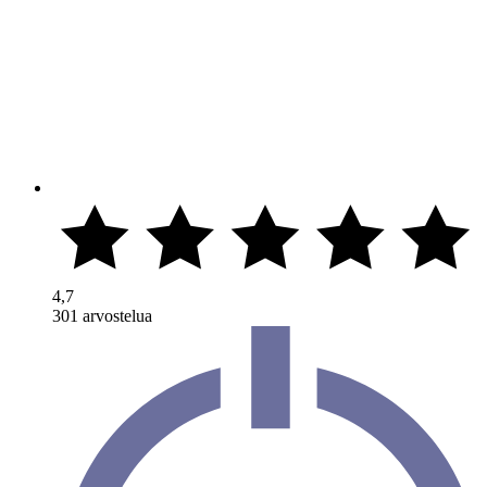
4,7
301 arvostelua