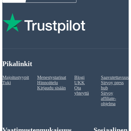
Pikalinkit
Majoitustyypit
Menestystarinat
Blogi
Saavutettavuus
Tuki
Hinnoittelu
UKK
Sirvoy press
Kirjaudu sisään
Ota
hub
yhteyttä
Sirvoy
affiliate-
ohjelma
Vaatimustenmukaisuus
Sosiaalinen