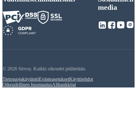
media
© 2026 Sirvoy. Kaikki oikeudet pidätetään.
Tietosuojakäytäntö
Evästeasetukset
Käyttöehdot
Oikeudellinen huomautus
Alihankkijat