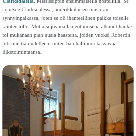
Clarksdalella
, Mississippin ensimmäisellä hostellilla. Se
sijaitsee Clarksdalessa, amerikkalaisen musiikin
synnyinpaikassa, joten se oli ihanteellinen paikka toiselle
kiinteistölle. Mutta sujuvana laajentumisena alkanut hanke
toi mukanaan pian uusia haasteita, joiden vuoksi Robertin
piti miettiä uudelleen, miten hän hallinnoi kasvavaa
liiketoimintaansa.