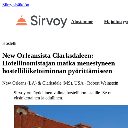
Siirry sisältöön
Alustamme
Majoitustyy
Hostelli
New Orleansista Clarksdaleen:
Hotellinomistajan matka menestyneen
hostelliliiketoiminnan pyörittämiseen
New Orleans (LA) & Clarksdale (MS), USA · Robert Weinstein
Sirvoy on täydellinen valinta hostellinomistajille. Se on
yksinkertainen ja edullinen.