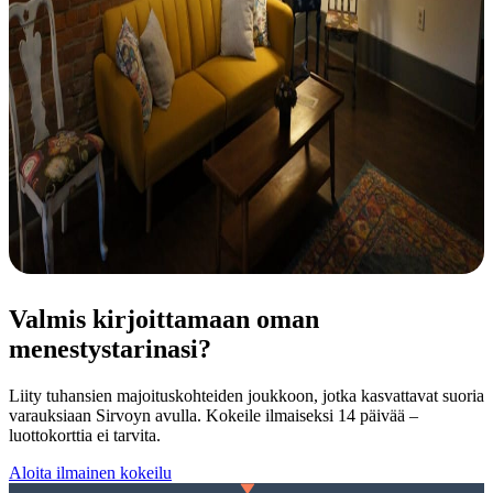
Valmis kirjoittamaan oman
menestystarinasi?
Liity tuhansien majoituskohteiden joukkoon, jotka kasvattavat suoria
varauksiaan Sirvoyn avulla. Kokeile ilmaiseksi 14 päivää –
luottokorttia ei tarvita.
Aloita ilmainen kokeilu