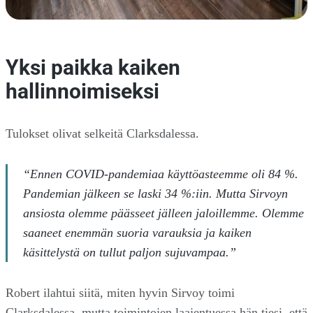
Yksi paikka kaiken
hallinnoimiseksi
Tulokset olivat selkeitä Clarksdalessa.
“Ennen COVID-pandemiaa käyttöasteemme oli 84 %.
Pandemian jälkeen se laski 34 %:iin. Mutta Sirvoyn
ansiosta olemme päässeet jälleen jaloillemme. Olemme
saaneet enemmän suoria varauksia ja kaiken
käsittelystä on tullut paljon sujuvampaa.”
Robert ilahtui siitä, miten hyvin Sirvoy toimi
Clarksdalessa, mutta toimintojen laajentuessa hän tiesi, että