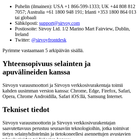
Puhelin (ilmainen):
USA +1 866‑599‑1333; UK +44 808 812
7057; Australia +61 1800 948 191; Irlanti +353 1800 864 013
tai globaali
Sähköposti:
support@sirvoy.com
Postiosoite:
Sirvoy Ltd. 1/2 Marino Mart Fairview, Dublin,
Ireland
Twitter:
@sirvoyfrontdesk
Pyrimme vastaamaan 5 arkipäivän sisällä.
Yhteensopivuus selainten ja
apuvälineiden kanssa
Sirvoyn varausmoottori ja Sirvoyn verkkosivurakentaja toimii
kahden uusimman version kanssa: Chrome, Edge, Firefox, Safari,
Opera, Chrome Androidilla, Safari iOS:llä, Samsung Internet.
Tekniset tiedot
Sirvoyn varausmoottorin ja Sirvoyn verkkosivurakentajan
saavutettavuus perustuu seuraaviin teknologioihin, jotka toimivat
tietyn selainyhdistelmän ja tietokoneellesi asennettujen avustavien