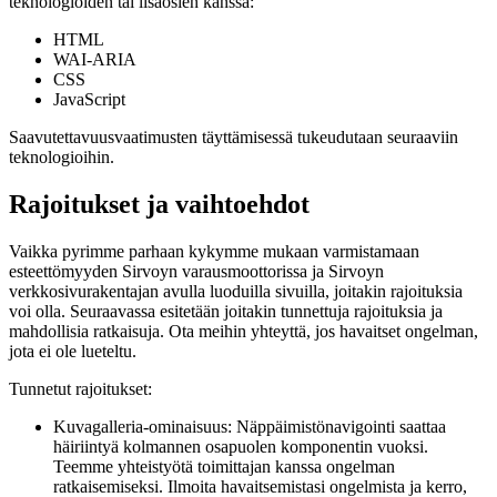
teknologioiden tai lisäosien kanssa:
HTML
WAI‑ARIA
CSS
JavaScript
Saavutettavuusvaatimusten täyttämisessä tukeudutaan seuraaviin
teknologioihin.
Rajoitukset ja vaihtoehdot
Vaikka pyrimme parhaan kykymme mukaan varmistamaan
esteettömyyden Sirvoyn varausmoottorissa ja Sirvoyn
verkkosivurakentajan avulla luoduilla sivuilla, joitakin rajoituksia
voi olla. Seuraavassa esitetään joitakin tunnettuja rajoituksia ja
mahdollisia ratkaisuja. Ota meihin yhteyttä, jos havaitset ongelman,
jota ei ole lueteltu.
Tunnetut rajoitukset:
Kuvagalleria-ominaisuus: Näppäimistönavigointi saattaa
häiriintyä kolmannen osapuolen komponentin vuoksi.
Teemme yhteistyötä toimittajan kanssa ongelman
ratkaisemiseksi. Ilmoita havaitsemistasi ongelmista ja kerro,