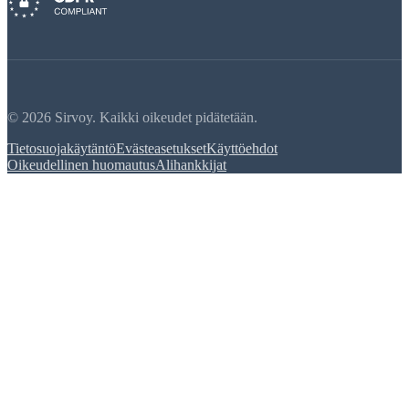
© 2026 Sirvoy. Kaikki oikeudet pidätetään.
Tietosuojakäytäntö
Evästeasetukset
Käyttöehdot
Oikeudellinen huomautus
Alihankkijat