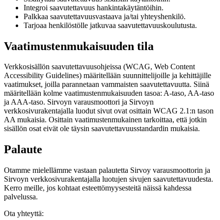
Integroi saavutettavuus hankintakäytäntöihin.
Palkkaa saavutettavuusvastaava ja/tai yhteyshenkilö.
Tarjoaa henkilöstölle jatkuvaa saavutettavuuskoulutusta.
Vaatimustenmukaisuuden tila
Verkkosisällön saavutettavuusohjeissa (WCAG, Web Content
Accessibility Guidelines) määritellään suunnittelijoille ja kehittäjille
vaatimukset, joilla parannetaan vammaisten saavutettavuutta. Siinä
määritellään kolme vaatimustenmukaisuuden tasoa: A-taso, AA-taso
ja AAA-taso. Sirvoyn varausmoottori ja Sirvoyn
verkkosivurakentajalla luodut sivut ovat osittain WCAG 2.1:n tason
AA mukaisia. Osittain vaatimustenmukainen tarkoittaa, että jotkin
sisällön osat eivät ole täysin saavutettavuusstandardin mukaisia.
Palaute
Otamme mielellämme vastaan palautetta Sirvoy varausmoottorin ja
Sirvoyn verkkosivurakentajalla luotujen sivujen saavutettavuudesta.
Kerro meille, jos kohtaat esteettömyysesteitä näissä kahdessa
palvelussa.
Ota yhteyttä: