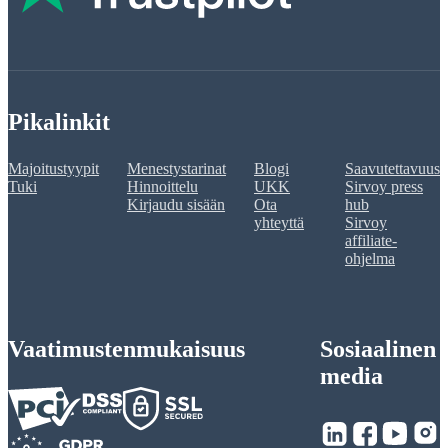
Pikalinkit
Majoitustyypit
Menestystarinat
Blogi
Saavutettavuus
Tuki
Hinnoittelu
UKK
Sirvoy press
Kirjaudu sisään
Ota
hub
yhteyttä
Sirvoy
affiliate-
ohjelma
Vaatimustenmukaisuus
Sosiaalinen
media