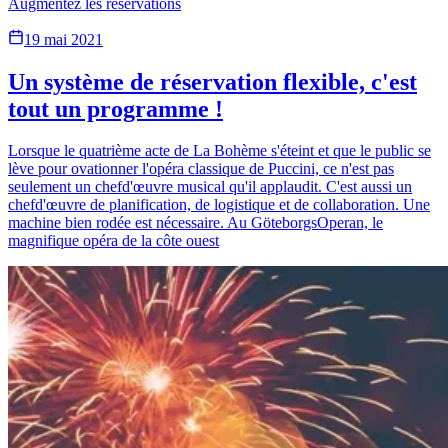
Augmentez les réservations
19 mai 2021
Un système de réservation flexible, c'est
tout un programme !
Lorsque le quatrième acte de La Bohème s'éteint et que le public se
lève pour ovationner l'opéra classique de Puccini, ce n'est pas
seulement un chefd'œuvre musical qu'il applaudit. C'est aussi un
chefd'œuvre de planification, de logistique et de collaboration. Une
machine bien rodée est nécessaire. Au GöteborgsOperan, le
magnifique opéra de la côte ouest