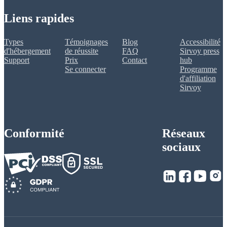
Liens rapides
Types
Témoignages
Blog
Accessibilité
d'hébergement
de réussite
FAQ
Sirvoy press
Support
Prix
Contact
hub
Se connecter
Programme
d'affiliation
Sirvoy
Conformité
Réseaux
sociaux