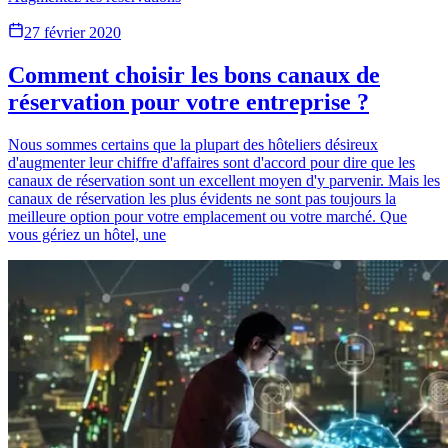
27 février 2020
Comment choisir les bons canaux de
réservation pour votre entreprise ?
Nous sommes certains que la plupart des hôteliers désireux
d'augmenter leur chiffre d'affaires sont d'accord pour dire que les
canaux de réservation sont un excellent moyen d'y parvenir. Mais les
canaux de réservation les plus évidents ne sont pas toujours la
meilleure option pour votre emplacement ou votre marché. Que
vous gériez un hôtel, une