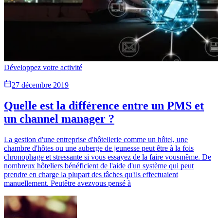
Développez votre activité
27 décembre 2019
Quelle est la différence entre un PMS et
un channel manager ?
La gestion d'une entreprise d'hôtellerie comme un hôtel, une
chambre d'hôtes ou une auberge de jeunesse peut être à la fois
chronophage et stressante si vous essayez de la faire vousmême. De
nombreux hôteliers bénéficient de l'aide d'un système qui peut
prendre en charge la plupart des tâches qu'ils effectuaient
manuellement. Peutêtre avezvous pensé à