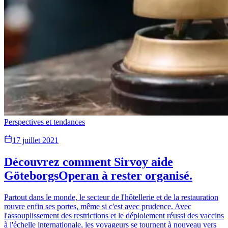
Perspectives et tendances
17 juillet 2021
Découvrez comment Sirvoy aide
GöteborgsOperan à rester organisé.
Partout dans le monde, le secteur de l'hôtellerie et de la restauration
rouvre enfin ses portes, même si c'est avec prudence. Avec
l'assouplissement des restrictions et le déploiement réussi des vaccins
à l'échelle internationale, les voyageurs se tournent à nouveau vers