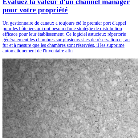
Evaluez la valeur d'un channel manager
pour votre propriété
Un gestionnaire de canaux a toujours été le premier port d'appel
pour les hôteliers qui ont besoin d'une stratégie de distribution
efficace pour leur établissement. Ce logiciel astucieux répertorie
généralement les chambres sur plusieurs sites de réservation et, au
fur et à mesure que les chambres sont réservées, il les supprime
automatiquement de l'inventaire afin