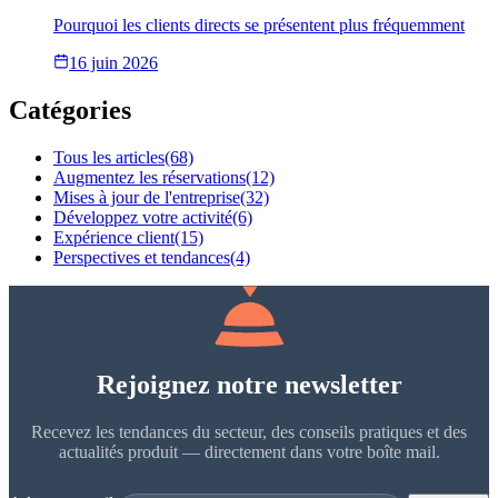
Pourquoi les clients directs se présentent plus fréquemment
16 juin 2026
Catégories
Tous les articles
(68)
Augmentez les réservations
(12)
Mises à jour de l'entreprise
(32)
Développez votre activité
(6)
Expérience client
(15)
Perspectives et tendances
(4)
Rejoignez notre newsletter
Recevez les tendances du secteur, des conseils pratiques et des
actualités produit — directement dans votre boîte mail.