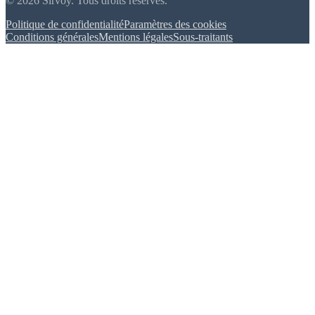
© 2026 Sirvoy. Tous droits réservés.
Politique de confidentialité
Paramètres des cookies
Conditions générales
Mentions légales
Sous-traitants