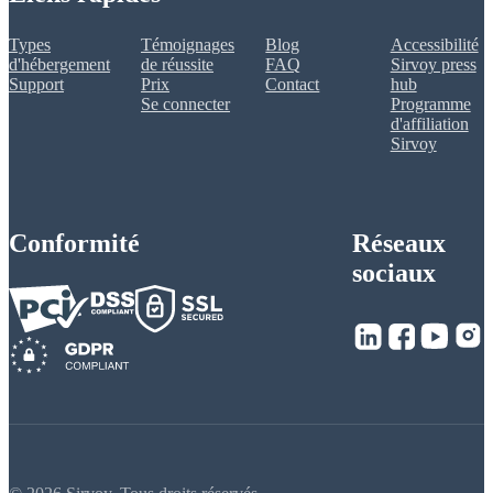
Types
Témoignages
Blog
Accessibilité
d'hébergement
de réussite
FAQ
Sirvoy press
Support
Prix
Contact
hub
Se connecter
Programme
d'affiliation
Sirvoy
Conformité
Réseaux
sociaux