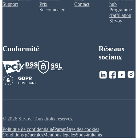
Support
Prix
Contact
hub
Se connecter
Programme
d'affiliation
Sirvoy
Conformité
Réseaux
sociaux
© 2026 Sirvoy. Tous droits réservés.
Politique de confidentialité
Paramètres des cookies
Conditions générales
Mentions légales
Sous-traitants