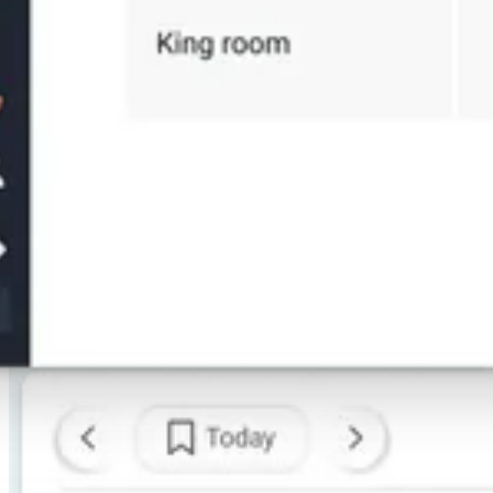
Drift
Hele din dag, på én skærm
Kalender
Priser
Gæstebeskeder
Indsigter
Betalinger