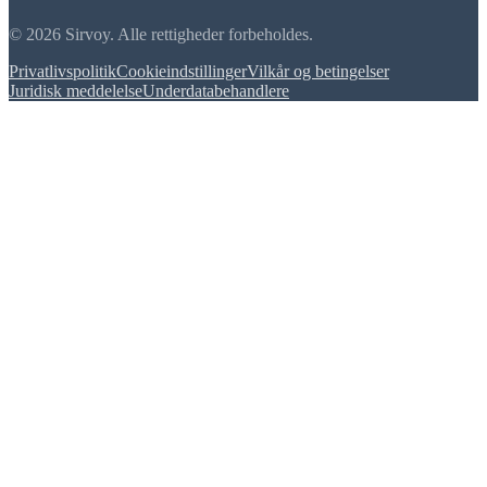
© 2026 Sirvoy. Alle rettigheder forbeholdes.
Privatlivspolitik
Cookieindstillinger
Vilkår og betingelser
Juridisk meddelelse
Underdatabehandlere