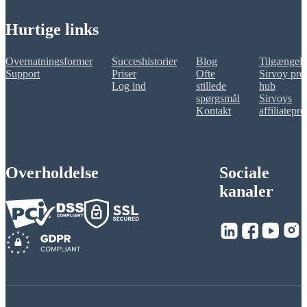
Hurtige links
Overnatningsformer
Succeshistorier
Blog
Tilgængeli
Support
Priser
Ofte
Sirvoy pre
Log ind
stillede
hub
spørgsmål
Sirvoys
Kontakt
affiliatepr
Overholdelse
Sociale
kanaler