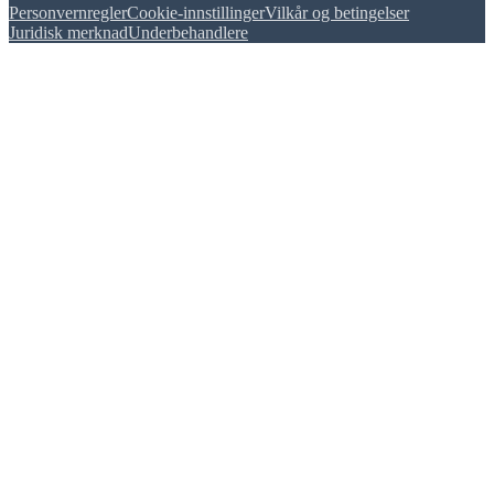
Personvernregler
Cookie-innstillinger
Vilkår og betingelser
Juridisk merknad
Underbehandlere