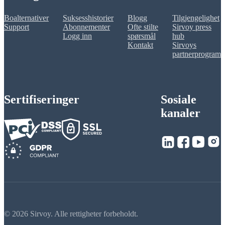
Boalternativer
Suksesshistorier
Blogg
Tilgjengelighet
Support
Abonnementer
Ofte stilte
Sirvoy press
Logg inn
spørsmål
hub
Kontakt
Sirvoys
partnerprogram
Sertifiseringer
Sosiale
kanaler
© 2026 Sirvoy. Alle rettigheter forbeholdt.