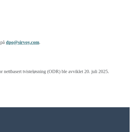
 på
dpo@sirvoy.com
.
or nettbasert tvisteløsning (ODR) ble avviklet 20. juli 2025.