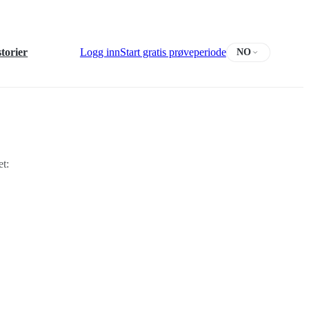
torier
Logg inn
Start gratis prøveperiode
NO
et: