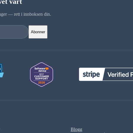
et vårt
nger — rett i innboksen din.
Abonner
Blogg