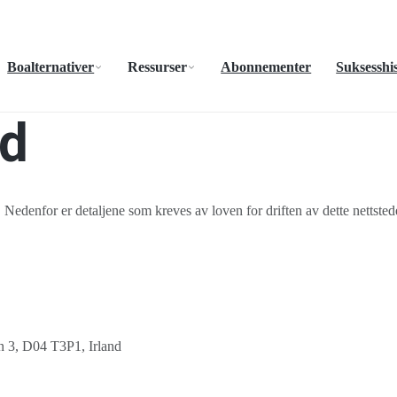
Boalternativer
Ressurser
Abonnementer
Suksesshis
ad
. Nedenfor er detaljene som kreves av loven for driften av dette nettsted
n 3, D04 T3P1, Irland