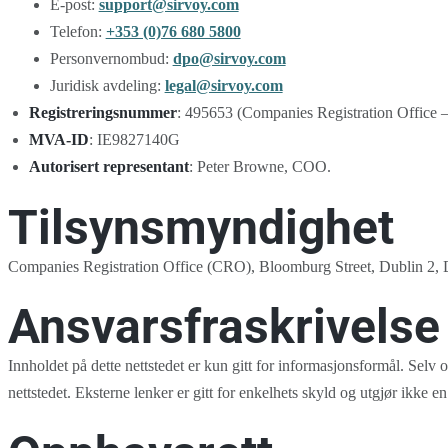
E-post:
support@sirvoy.com
Telefon:
+353 (0)76 680 5800
Personvernombud:
dpo@sirvoy.com
Juridisk avdeling:
legal@sirvoy.com
Registreringsnummer
: 495653 (Companies Registration Office
MVA-ID
: IE9827140G
Autorisert representant
: Peter Browne, COO.
Tilsynsmyndighet
Companies Registration Office (CRO), Bloomburg Street, Dublin 2, D0
Ansvarsfraskrivelse
Innholdet på dette nettstedet er kun gitt for informasjonsformål. Selv om
nettstedet. Eksterne lenker er gitt for enkelhets skyld og utgjør ikke 