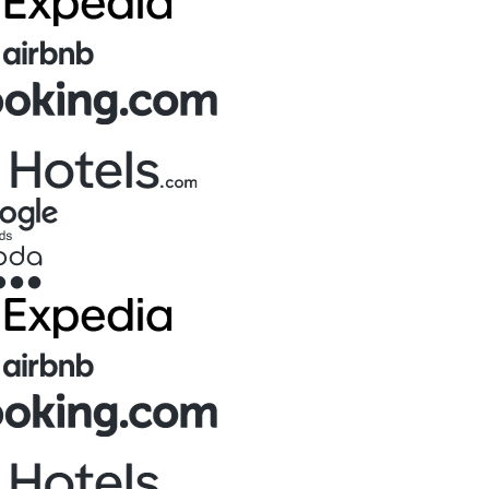
Enkeltværelse
1
Enkeltværelse
Valgt
€148.00
/nat
Værelse
Værelse 1 (Rengjort)
I ALT
Bookingdetaljer
€148.00