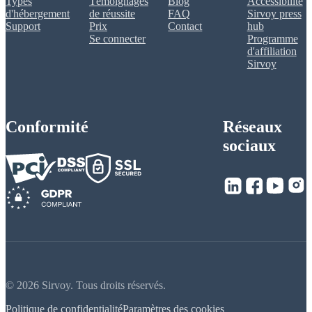
Types
Témoignages
Blog
Accessibilité
d'hébergement
de réussite
FAQ
Sirvoy press
Support
Prix
Contact
hub
Se connecter
Programme
d'affiliation
Sirvoy
Conformité
Réseaux
sociaux
© 2026 Sirvoy. Tous droits réservés.
Politique de confidentialité
Paramètres des cookies