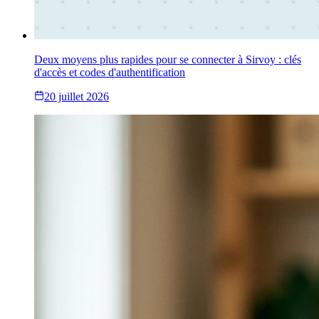
Deux moyens plus rapides pour se connecter à Sirvoy : clés
d'accès et codes d'authentification
20 juillet 2026