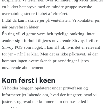
tidsplanen. Vi tester hen over sommeren og kører derefter
en lukket betaprøve med en mindre gruppe svenske
overnatningssteder i løbet af efteråret.
Indtil da kan I skrive jer på ventelisten. Vi kontakter jer,
når prøvefasen åbner.
Én ting vil vi gerne være helt tydelige omkring: intet
ændrer sig i forhold til jeres nuværende Sirvoy. I vil se
Sirvoy POS som noget, I kan slå til, hvis det er relevant
for jer – når I er klar. Men det er ikke påkrævet, så der
kommer ingen overraskende prisændringer i jeres
nuværende abonnement.
Kom først i køen
Vi holder bloggen opdateret under prøvefasen og
informerer jer løbende om, hvad der fungerer, hvad vi
justerer, og hvad der kommer som det næste led i