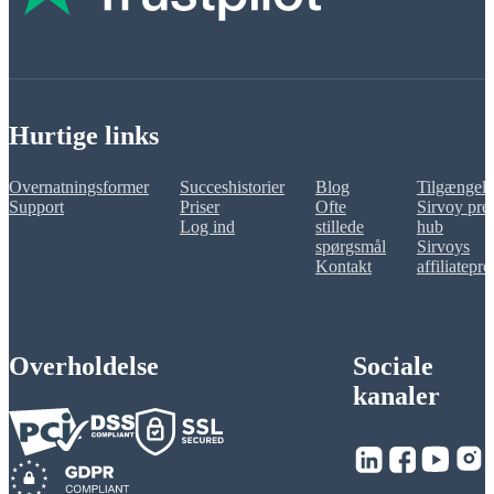
Hurtige links
Overnatningsformer
Succeshistorier
Blog
Tilgængeli
Support
Priser
Ofte
Sirvoy pre
Log ind
stillede
hub
spørgsmål
Sirvoys
Kontakt
affiliatepr
Overholdelse
Sociale
kanaler