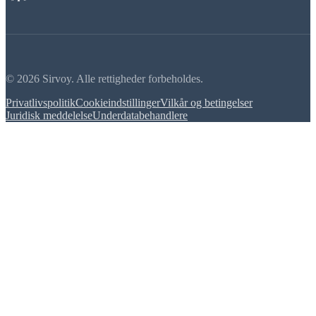
© 2026 Sirvoy. Alle rettigheder forbeholdes.
Privatlivspolitik
Cookieindstillinger
Vilkår og betingelser
Juridisk meddelelse
Underdatabehandlere