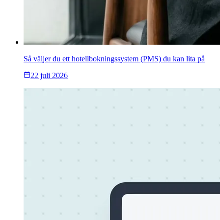
Så väljer du ett hotellbokningssystem (PMS) du kan lita på
22 juli 2026