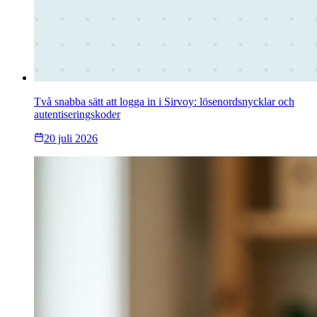
Två snabba sätt att logga in i Sirvoy: lösenordsnycklar och
autentiseringskoder
20 juli 2026