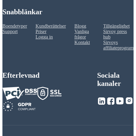
Snabblänkar
Boendetyper
Kundberättelser
Blogg
Tillgänglighet
Support
Priser
Vanliga
Sirvoy press
Logga in
frågor
hub
Kontakt
Sirvoys
affiliateprogram
Efterlevnad
Sociala
kanaler