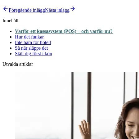
Föregående inlägg
Nästa inlägg
Innehåll
Varför ett kassasystem (POS) – och varför nu?
Hur det funkar
Inte bara för hotell
Så när släpps det
Ställ dig först i kön
Utvalda artiklar