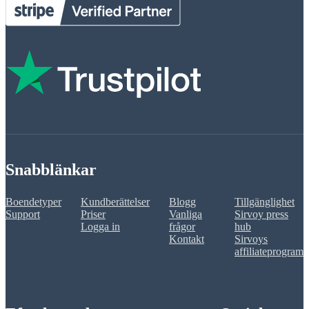
Snabblänkar
Boendetyper
Kundberättelser
Blogg
Tillgänglighet
Support
Priser
Vanliga
Sirvoy press
Logga in
frågor
hub
Kontakt
Sirvoys
affiliateprogram