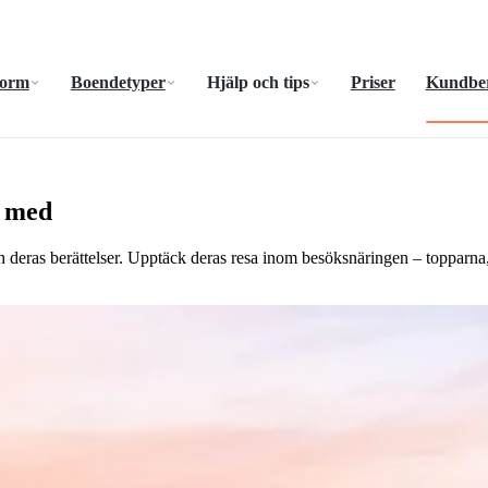
form
Boendetyper
Hjälp och tips
Priser
Kundber
a med
 deras berättelser. Upptäck deras resa inom besöksnäringen – topparna