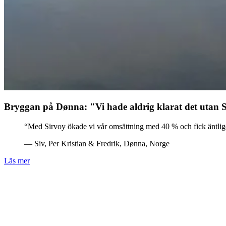
Bryggan på Dønna: "Vi hade aldrig klarat det utan 
“Med Sirvoy ökade vi vår omsättning med 40 % och fick äntligen 
— Siv, Per Kristian & Fredrik, Dønna, Norge
Läs mer