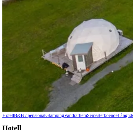
Hotell
B&B / pensionat
Glamping
Vandrarhem
Semesterboende
Långtid
Hotell