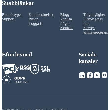
Snabblänkar
Boendetyper
Kundberättelser
Blogg
Tillgänglighet
Support
Priser
Vanliga
Sirvoy press
Logga in
frågor
hub
Kontakt
Sirvoys
affiliateprogram
Efterlevnad
Sociala
kanaler