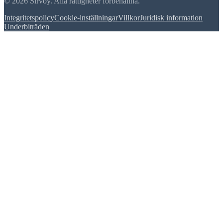
© 2026 Sirvoy. Alla rättigheter förbehållna.
Integritetspolicy
Cookie-inställningar
Villkor
Juridisk information
Underbiträden