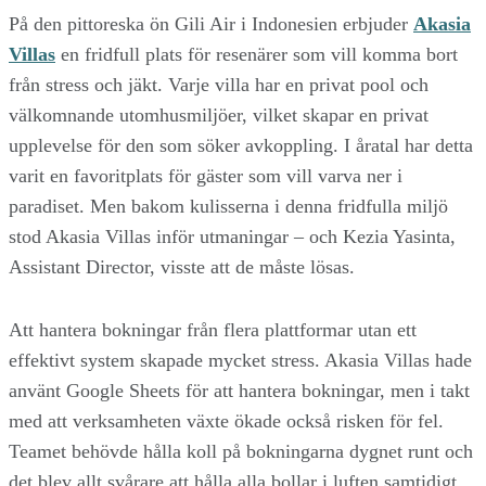
På den pittoreska ön Gili Air i Indonesien erbjuder
Akasia
Villas
en fridfull plats för resenärer som vill komma bort
från stress och jäkt. Varje villa har en privat pool och
välkomnande utomhusmiljöer, vilket skapar en privat
upplevelse för den som söker avkoppling. I åratal har detta
varit en favoritplats för gäster som vill varva ner i
paradiset. Men bakom kulisserna i denna fridfulla miljö
stod Akasia Villas inför utmaningar – och Kezia Yasinta,
Assistant Director, visste att de måste lösas.
Att hantera bokningar från flera plattformar utan ett
effektivt system skapade mycket stress. Akasia Villas hade
använt Google Sheets för att hantera bokningar, men i takt
med att verksamheten växte ökade också risken för fel.
Teamet behövde hålla koll på bokningarna dygnet runt och
det blev allt svårare att hålla alla bollar i luften samtidigt.