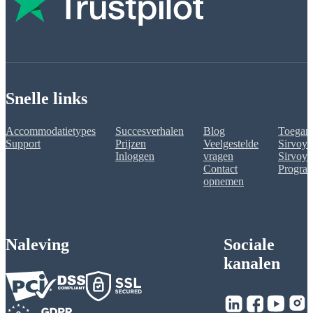
Snelle links
Accommodatietypes
Succesverhalen
Blog
Toegank
Support
Prijzen
Veelgestelde
Sirvoy 
Inloggen
vragen
Sirvoy A
Contact
Progra
opnemen
Naleving
Sociale
kanalen