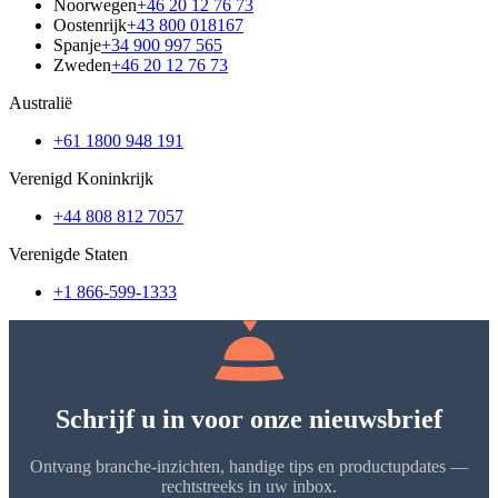
Noorwegen
+46 20 12 76 73
Oostenrijk
+43 800 018167
Spanje
+34 900 997 565
Zweden
+46 20 12 76 73
Australië
+61 1800 948 191
Verenigd Koninkrijk
+44 808 812 7057
Verenigde Staten
+1 866-599-1333
Schrijf u in voor onze nieuwsbrief
Ontvang branche-inzichten, handige tips en productupdates —
rechtstreeks in uw inbox.