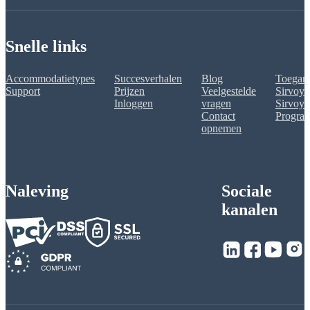
Snelle links
Accommodatietypes
Succesverhalen
Blog
Toegank
Support
Prijzen
Veelgestelde
Sirvoy 
Inloggen
vragen
Sirvoy A
Contact
Progra
opnemen
Naleving
Sociale
kanalen