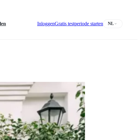
len
Inloggen
Gratis testperiode starten
NL