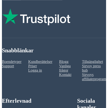
Snabblänkar
Boendetyper
Kundberättelser
Blogg
Tillgänglighet
Support
Priser
Vanliga
Sirvoy press
Logga in
frågor
hub
Kontakt
Sirvoys
affiliateprogram
Efterlevnad
Sociala
kanaler