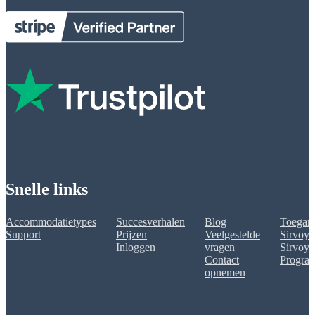
Snelle links
Accommodatietypes
Succesverhalen
Blog
Toegank
Support
Prijzen
Veelgestelde
Sirvoy 
Inloggen
vragen
Sirvoy A
Contact
Progra
opnemen