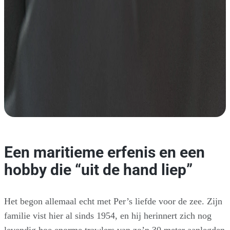
Een maritieme erfenis en een
hobby die “uit de hand liep”
Het begon allemaal echt met Per’s liefde voor de zee. Zijn
familie vist hier al sinds 1954, en hij herinnert zich nog
levendig hoe enorme trawlers van zo’n 30 meter aanlegden