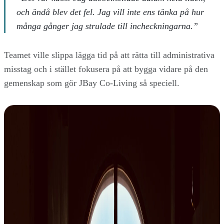
och ändå blev det fel. Jag vill inte ens tänka på hur
många gånger jag strulade till incheckningarna.”
Teamet ville slippa lägga tid på att rätta till administrativa
misstag och i stället fokusera på att bygga vidare på den
gemenskap som gör JBay Co-Living så speciell.