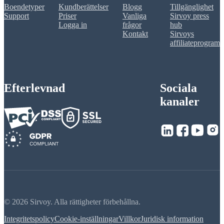
Boendetyper
Kundberättelser
Blogg
Tillgänglighet
Support
Priser
Vanliga
Sirvoy press
Logga in
frågor
hub
Kontakt
Sirvoys
affiliateprogram
Efterlevnad
Sociala
kanaler
© 2026 Sirvoy. Alla rättigheter förbehållna.
Integritetspolicy
Cookie-inställningar
Villkor
Juridisk information