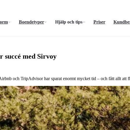
form
Boendetyper
Hjälp och tips
Priser
Kundber
lar succé med Sirvoy
bnb och TripAdvisor har sparat enormt mycket tid – och fått allt att fl