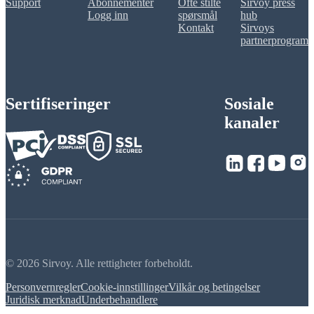
Support
Abonnementer
Ofte stilte
Sirvoy press
Logg inn
spørsmål
hub
Kontakt
Sirvoys
partnerprogram
Sertifiseringer
Sosiale
kanaler
© 2026 Sirvoy. Alle rettigheter forbeholdt.
Personvernregler
Cookie-innstillinger
Vilkår og betingelser
Juridisk merknad
Underbehandlere