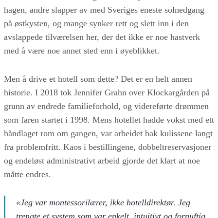
hagen, andre slapper av med Sveriges eneste solnedgang
på østkysten, og mange synker rett og slett inn i den
avslappede tilværelsen her, der det ikke er noe hastverk
med å være noe annet sted enn i øyeblikket.
Men å drive et hotell som dette? Det er en helt annen
historie. I 2018 tok Jennifer Grahn over Klockargården på
grunn av endrede familieforhold, og videreførte drømmen
som faren startet i 1998. Mens hotellet hadde vokst med ett
håndlaget rom om gangen, var arbeidet bak kulissene langt
fra problemfritt. Kaos i bestillingene, dobbeltreservasjoner
og endeløst administrativt arbeid gjorde det klart at noe
måtte endres.
«Jeg var montessorilærer, ikke hotelldirektør. Jeg
trengte et system som var enkelt, intuitivt og fornuftig,