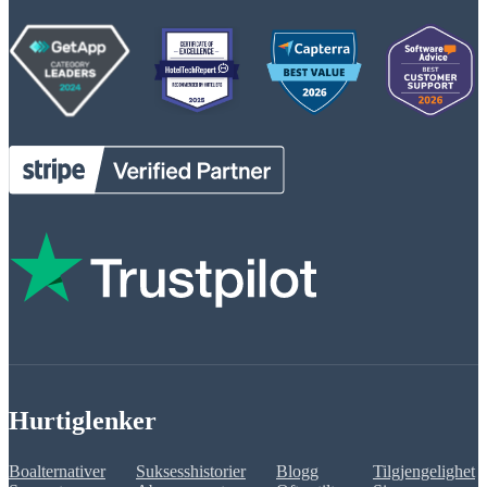
Hurtiglenker
Boalternativer
Suksesshistorier
Blogg
Tilgjengelighet