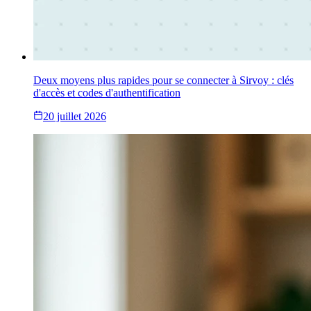
Deux moyens plus rapides pour se connecter à Sirvoy : clés
d'accès et codes d'authentification
20 juillet 2026