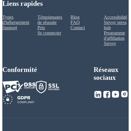
Liens rapides
Types
Témoignages
Blog
Accessibilité
d'hébergement
de réussite
FAQ
Sirvoy press
Support
Prix
Contact
hub
Se connecter
Programme
d'affiliation
Sirvoy
Conformité
Réseaux
sociaux