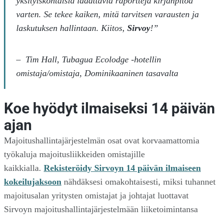
yksityiskohtaisia ladattavia raportteja kirjanpitoa
varten. Se tekee kaiken, mitä tarvitsen varausten ja
laskutuksen hallintaan. Kiitos,
Sirvoy
!”
–
Tim Hall, Tubagua Ecolodge -hotellin
omistaja/omistaja, Dominikaaninen tasavalta
Koe hyödyt ilmaiseksi 14 päivän
ajan
Majoitushallintajärjestelmän osat ovat korvaamattomia
työkaluja majoitusliikkeiden omistajille
kaikkialla.
Rekisteröidy Sirvoyn 14 päivän ilmaiseen
kokeilujaksoon
nähdäksesi omakohtaisesti, miksi tuhannet
majoitusalan yritysten omistajat ja johtajat luottavat
Sirvoyn majoitushallintajärjestelmään liiketoimintansa