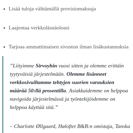
Lisää tuloja välttämällä provisiomaksuja
Laajentaa verkkoläsnäoloasi
Tarjoaa ammattimaisen sivuston ilman lisäkustannuksia
”Liityimme
Sirvoyhin
vuosi sitten ja olemme erittäin
tyytyväisiä järjestelmään.
Olemme lisänneet
verkkosivuiltamme tehtyjen suorien varauksien
määrää 50:llä prosentilla
. Asiakkaidemme on helppoa
navigoida järjestelmässä ja työntekijöidemme on
helppoa käyttää sitä.”
–
Charlotte Øllgaard, Høloftet B&B:n omistaja, Tanska