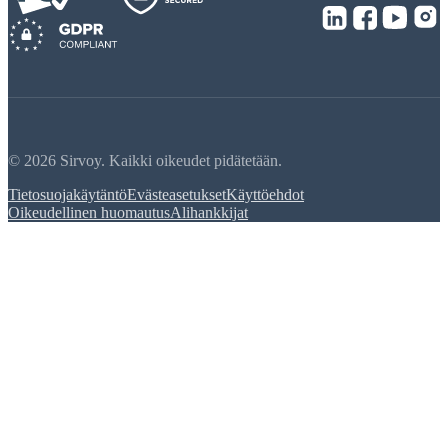
© 2026 Sirvoy. Kaikki oikeudet pidätetään.
Tietosuojakäytäntö
Evästeasetukset
Käyttöehdot
Oikeudellinen huomautus
Alihankkijat