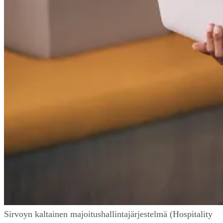
Sirvoyn kaltainen majoitushallintajärjestelmä (Hospitality