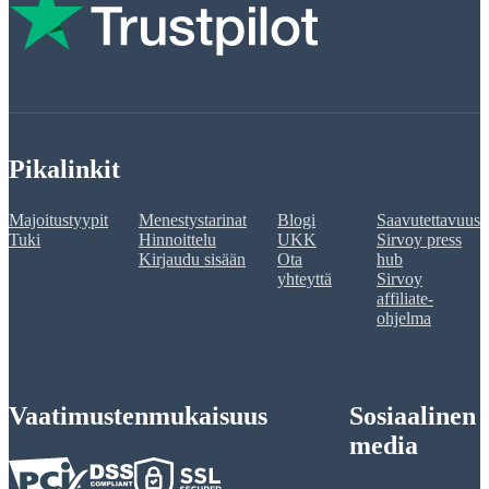
Pikalinkit
Majoitustyypit
Menestystarinat
Blogi
Saavutettavuus
Tuki
Hinnoittelu
UKK
Sirvoy press
Kirjaudu sisään
Ota
hub
yhteyttä
Sirvoy
affiliate-
ohjelma
Vaatimustenmukaisuus
Sosiaalinen
media