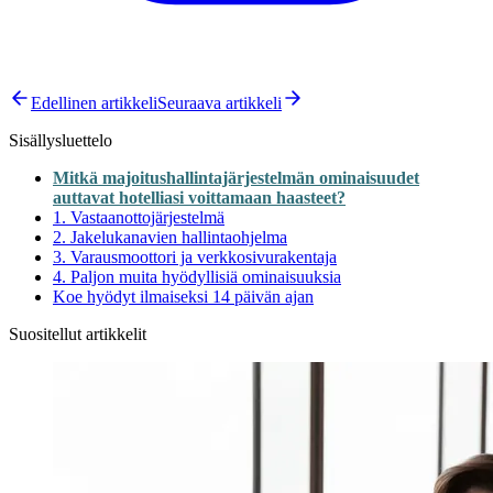
Edellinen artikkeli
Seuraava artikkeli
Sisällysluettelo
Mitkä majoitushallintajärjestelmän ominaisuudet
auttavat hotelliasi voittamaan haasteet?
1. Vastaanottojärjestelmä
2. Jakelukanavien hallintaohjelma
3. Varausmoottori ja verkkosivurakentaja
4. Paljon muita hyödyllisiä ominaisuuksia
Koe hyödyt ilmaiseksi 14 päivän ajan
Suositellut artikkelit