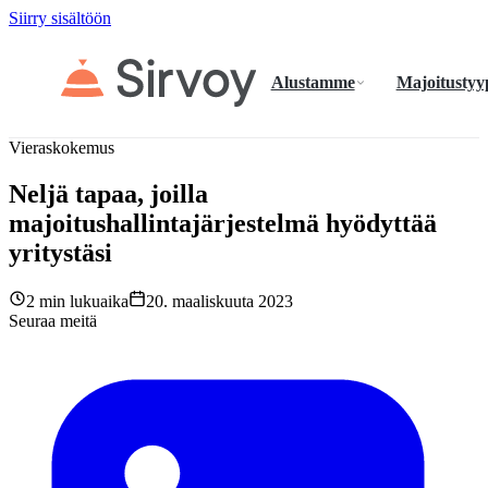
Siirry sisältöön
Alustamme
Majoitustyy
Vieraskokemus
Neljä tapaa, joilla
majoitushallintajärjestelmä hyödyttää
yritystäsi
2 min lukuaika
20. maaliskuuta 2023
Seuraa meitä