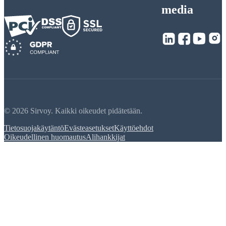
media
© 2026 Sirvoy. Kaikki oikeudet pidätetään.
Tietosuojakäytäntö
Evästeasetukset
Käyttöehdot
Oikeudellinen huomautus
Alihankkijat