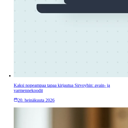
Kaksi nopeampaa tapaa kirjautua Sirvoyhin: avain- ja
varmennekoodit
20. heinäkuuta 2026