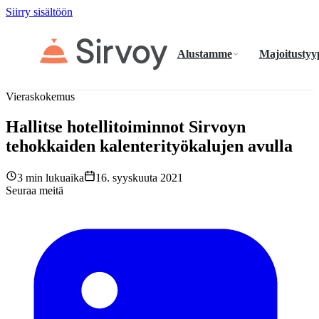
Siirry sisältöön
Alustamme
Majoitustyy
Vieraskokemus
Hallitse hotellitoiminnot Sirvoyn
tehokkaiden kalenterityökalujen avulla
3 min lukuaika
16. syyskuuta 2021
Seuraa meitä