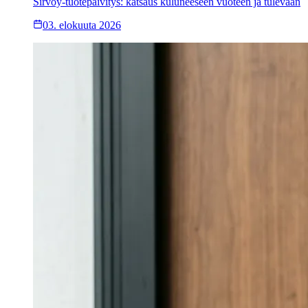
Sirvoy-tuotepäivitys: katsaus kuluneeseen vuoteen ja tulevaan
03. elokuuta 2026