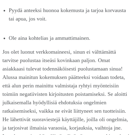
Pyydä anteeksi huonoa kokemusta ja tarjoa korvausta
tai apua, jos voit.
Ole aina kohtelias ja ammattimainen.
Jos olet luonut verkkomaineesi, sinun ei välttämättä
tarvitse puolustaa itseäsi kovinkaan paljon. Omat
asiakkaasi tulevat todennäköisesti puolustamaan sinua!
Alussa mainitun kokemuksen päätteeksi voidaan todeta,
että alun perin mainittu valmistaja ryhtyi myönteisiin
toimiin negatiivisten kirjoitusten poistamiseksi. Se aloitti
julkaisemalla hyödyllisiä ehdotuksia ongelmien
ratkaisemiseksi, vaikka ne eivät liittyneet sen tuotteisiin.
He lähettivät suoraviestejä käyttäjille, joilla oli ongelmia,
ja tarjosivat ilmaisia varaosia, korjauksia, vaihtoja jne.