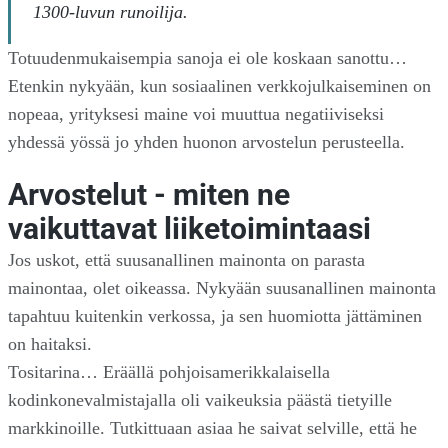
1300-luvun runoilija.
Totuudenmukaisempia sanoja ei ole koskaan sanottu…
Etenkin nykyään, kun sosiaalinen verkkojulkaiseminen on
nopeaa, yrityksesi maine voi muuttua negatiiviseksi
yhdessä yössä jo yhden huonon arvostelun perusteella.
Arvostelut - miten ne
vaikuttavat liiketoimintaasi
Jos uskot, että suusanallinen mainonta on parasta
mainontaa, olet oikeassa. Nykyään suusanallinen mainonta
tapahtuu kuitenkin verkossa, ja sen huomiotta jättäminen
on haitaksi.
Tositarina… Eräällä pohjoisamerikkalaisella
kodinkonevalmistajalla oli vaikeuksia päästä tietyille
markkinoille. Tutkittuaan asiaa he saivat selville, että he