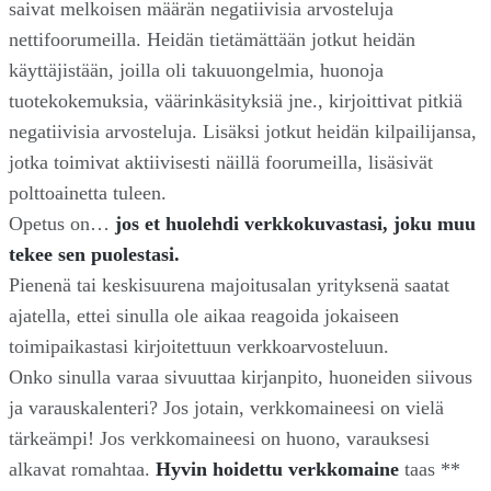
saivat melkoisen määrän negatiivisia arvosteluja
nettifoorumeilla. Heidän tietämättään jotkut heidän
käyttäjistään, joilla oli takuuongelmia, huonoja
tuotekokemuksia, väärinkäsityksiä jne., kirjoittivat pitkiä
negatiivisia arvosteluja. Lisäksi jotkut heidän kilpailijansa,
jotka toimivat aktiivisesti näillä foorumeilla, lisäsivät
polttoainetta tuleen.
Opetus on…
jos et huolehdi verkkokuvastasi, joku muu
tekee sen puolestasi.
Pienenä tai keskisuurena majoitusalan yrityksenä saatat
ajatella, ettei sinulla ole aikaa reagoida jokaiseen
toimipaikastasi kirjoitettuun verkkoarvosteluun.
Onko sinulla varaa sivuuttaa kirjanpito, huoneiden siivous
ja varauskalenteri? Jos jotain, verkkomaineesi on vielä
tärkeämpi! Jos verkkomaineesi on huono, varauksesi
alkavat romahtaa.
Hyvin hoidettu verkkomaine
taas **