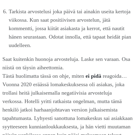
Tarkista arvostelusi joka päivä tai ainakin useita kertoja
viikossa. Kun saat positiivisen arvostelun, jätä
kommentti, jossa kiität asiakasta ja kerrot, että nautit
hänen seurastaan. Odotat innolla, että tapaat heidät pian
uudelleen.
Saat kuitenkin huonoja arvosteluja. Laske sen varaan. Osa
niistä on täysin aiheettomia.
Tästä huolimatta tässä on ohje, miten
ei pidä
reagoida…
Vuonna 2020 eräässä lomakeskuksessa oli asiakas, joka
trollasi heitä julkaisemalla negatiivisia arvosteluja
verkossa. Hotelli yritti ratkaista ongelman, mutta tämä
henkilö jatkoi harhaanjohtavan version julkaisemista
tapahtumasta. Lyhyesti sanottuna lomakeskus sai asiakkaan
syytteeseen kunnianloukkauksesta, ja hän vietti muutaman