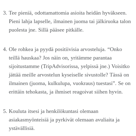
Tee pieniä, odottamattomia asioita heidän hyväkseen.
Pieni lahja lapselle, ilmainen juoma tai jälkiruoka talon
puolesta jne. Sillä pääsee pitkälle.
Ole rohkea ja pyydä positiivisia arvosteluja. “Onko
teillä hauskaa? Jos näin on, yritämme parantaa
sijoitustamme (TripAdvisorissa, yelpissä jne.) Voisitko
jättää meille arvostelun kyseiselle sivustolle? Tässä on
ilmainen (juoma, kulkulupa, vuokraus) tuestasi”. Se on
erittäin tehokasta, ja ihmiset reagoivat siihen hyvin.
Kouluta itsesi ja henkilökuntasi olemaan
asiakasmyönteisiä ja pyrkivät olemaan avuliaita ja
ystävällisiä.