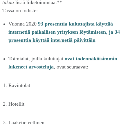
takaa
lisää liiketoimintaa.**
Tässä on todiste:
Vuonna 2020
93 prosenttia kuluttajista käyttää
internetiä paikallisen yrityksen löytämiseen, ja 34
prosenttia käyttää internetiä päivittäin
Toimialat, joilla kuluttajat
ovat todennäköisimmin
lukeneet arvosteluja
, ovat seuraavat:
Ravintolat
Hotellit
Lääketieteellinen