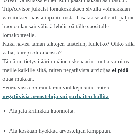
päivän vankilassa ennen kuin pääsi maksamaan takuut.
TripAdvisor julkaisi lomakeskuksen sivulla voimakkaan
varoituksen näistä tapahtumista. Lisäksi se aiheutti paljon
huonoa kansainvälistä lehdistöä tälle suositulle
lomakohteelle.
Kuka hävisi tämän tahtojen taistelun, luuletko? Oliko sillä
väliä, kumpi oli oikeassa?
Tämä on tietysti äärimmäinen skenaario, mutta varoitus
meille kaikille siitä, miten negatiivista arvioijaa
ei pidä
ottaa mukaan.
Seuraavassa on muutamia vinkkejä siitä, miten
negatiivisia arvosteluja voi parhaiten hallita
:
Älä jätä kritiikkiä huomiotta.
Älä koskaan hyökkää arvostelijan kimppuun.