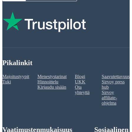
Pikalinkit
Majoitustyypit
Menestystarinat
Blogi
Saavutettavuus
Tuki
Hinnoittelu
UKK
Sirvoy press
Kirjaudu sisään
Ota
hub
yhteyttä
Sirvoy
affiliate-
ohjelma
Vaatimustenmukaisuus
Sosiaalinen