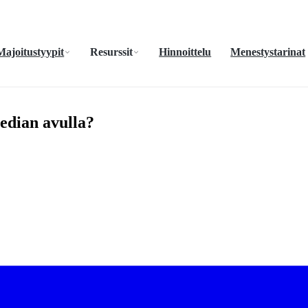
Majoitustyypit
Resurssit
Hinnoittelu
Menestystarinat
median avulla?