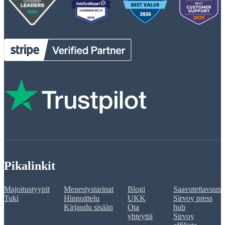
Pikalinkit
Majoitustyypit
Menestystarinat
Blogi
Saavutettavuus
Tuki
Hinnoittelu
UKK
Sirvoy press
Kirjaudu sisään
Ota
hub
yhteyttä
Sirvoy