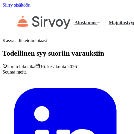
Siirry sisältöön
Alustamme
Majoitustyy
Kasvata liiketoimintaasi
Todellinen syy suoriin varauksiin
2 min lukuaika
16. kesäkuuta 2026
Seuraa meitä