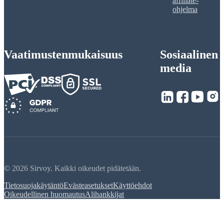
affiliate-
ohjelma
Vaatimustenmukaisuus
Sosiaalinen
media
© 2026 Sirvoy. Kaikki oikeudet pidätetään.
Tietosuojakäytäntö
Evästeasetukset
Käyttöehdot
Oikeudellinen huomautus
Alihankkijat