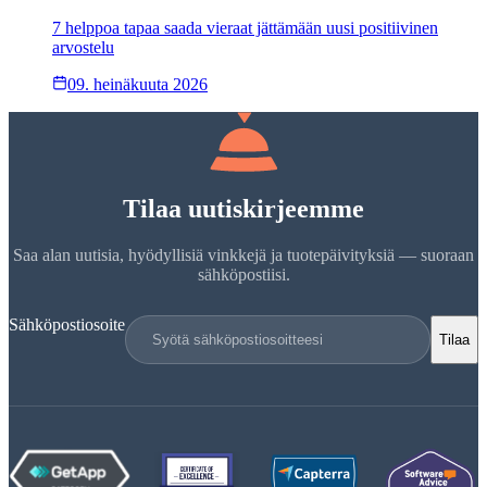
7 helppoa tapaa saada vieraat jättämään uusi positiivinen
arvostelu
09. heinäkuuta 2026
Tilaa uutiskirjeemme
Saa alan uutisia, hyödyllisiä vinkkejä ja tuotepäivityksiä — suoraan
sähköpostiisi.
Sähköpostiosoite
Tilaa