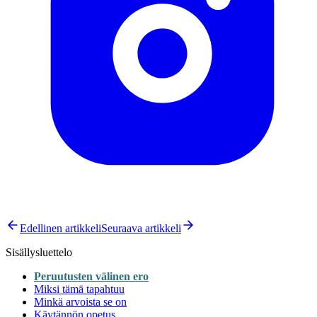
Edellinen artikkeli
Seuraava artikkeli
Sisällysluettelo
Peruutusten välinen ero
Miksi tämä tapahtuu
Minkä arvoista se on
Käytännön opetus