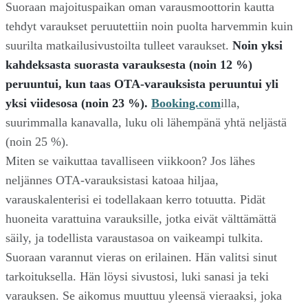
Suoraan majoituspaikan oman varausmoottorin kautta
tehdyt varaukset peruutettiin noin puolta harvemmin kuin
suurilta matkailusivustoilta tulleet varaukset.
Noin yksi
kahdeksasta suorasta varauksesta (noin 12 %)
peruuntui, kun taas OTA-varauksista peruuntui yli
yksi viidesosa (noin 23 %).
Booking.com
illa,
suurimmalla kanavalla, luku oli lähempänä yhtä neljästä
(noin 25 %).
Miten se vaikuttaa tavalliseen viikkoon? Jos lähes
neljännes OTA-varauksistasi katoaa hiljaa,
varauskalenterisi ei todellakaan kerro totuutta. Pidät
huoneita varattuina varauksille, jotka eivät välttämättä
säily, ja todellista varaustasoa on vaikeampi tulkita.
Suoraan varannut vieras on erilainen. Hän valitsi sinut
tarkoituksella. Hän löysi sivustosi, luki sanasi ja teki
varauksen. Se aikomus muuttuu yleensä vieraaksi, joka