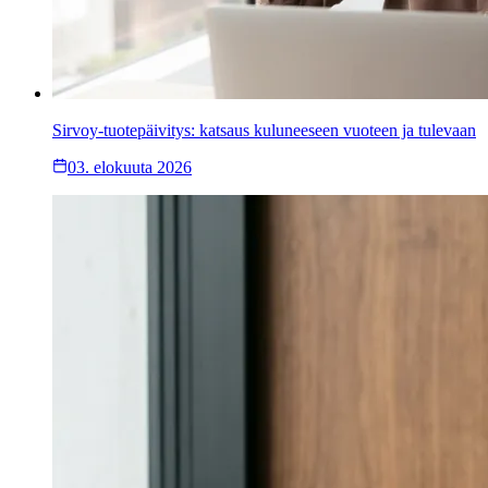
Sirvoy-tuotepäivitys: katsaus kuluneeseen vuoteen ja tulevaan
03. elokuuta 2026