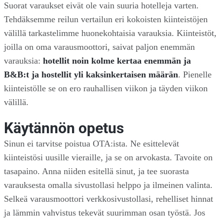
Suorat varaukset eivät ole vain suuria hotelleja varten.
Tehdäksemme reilun vertailun eri kokoisten kiinteistöjen
välillä tarkastelimme huonekohtaisia varauksia. Kiinteistöt,
joilla on oma varausmoottori, saivat paljon enemmän
varauksia:
hotellit noin kolme kertaa enemmän ja
B&B:t ja hostellit yli kaksinkertaisen määrän
. Pienelle
kiinteistölle se on ero rauhallisen viikon ja täyden viikon
välillä.
Käytännön opetus
Sinun ei tarvitse poistua OTA:ista. Ne esittelevät
kiinteistösi uusille vieraille, ja se on arvokasta. Tavoite on
tasapaino. Anna niiden esitellä sinut, ja tee suorasta
varauksesta omalla sivustollasi helppo ja ilmeinen valinta.
Selkeä varausmoottori verkkosivustollasi, rehelliset hinnat
ja lämmin vahvistus tekevät suurimman osan työstä. Jos