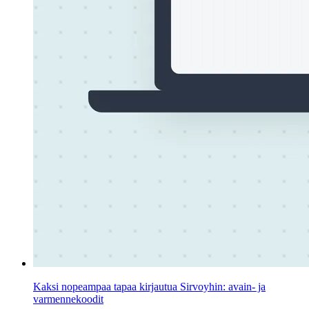
Kaksi nopeampaa tapaa kirjautua Sirvoyhin: avain- ja
varmennekoodit