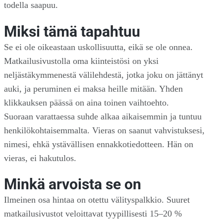
todella saapuu.
Miksi tämä tapahtuu
Se ei ole oikeastaan uskollisuutta, eikä se ole onnea.
Matkailusivustolla oma kiinteistösi on yksi
neljästäkymmenestä välilehdestä, jotka joku on jättänyt
auki, ja peruminen ei maksa heille mitään. Yhden
klikkauksen päässä on aina toinen vaihtoehto.
Suoraan varattaessa suhde alkaa aikaisemmin ja tuntuu
henkilökohtaisemmalta. Vieras on saanut vahvistuksesi,
nimesi, ehkä ystävällisen ennakkotiedotteen. Hän on
vieras, ei hakutulos.
Minkä arvoista se on
Ilmeinen osa hintaa on otettu välityspalkkio. Suuret
matkailusivustot veloittavat tyypillisesti 15–20 %