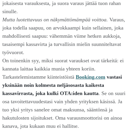
jokaisesta varauksesta, ja suora varaus jättää tuon rahan
sinulle.
Mutta luotettavuus on näkymättömämpää voittoa.
Varaus,
joka todella saapuu, on arvokkaampi kuin sellainen, joka
mahdollisesti saapuu: vähemmän viime hetken aukkoja,
tasaisempi kassavirta ja turvallisin mielin suunniteltavat
työvuorot.
On toinenkin syy, miksi suorat varaukset ovat tärkeitä: ei
kannata laittaa kaikkia munia yhteen koriin.
Tarkastelemistamme kiinteistöistä
Booking.com
vastasi
yksinään noin kolmesta neljäsosasta kaikesta
kassavirrasta, joka kulki OTA:iden kautta
. Se on suuri
osa tavoitettavuudestasi vain yhden yrityksen käsissä. Ja
tuo yksi yritys sanelee omat maksunsa, sääntönsä ja
hakutulosten sijoitukset. Oma varausmoottorisi on ainoa
kanava, jota kukaan muu ei hallitse.