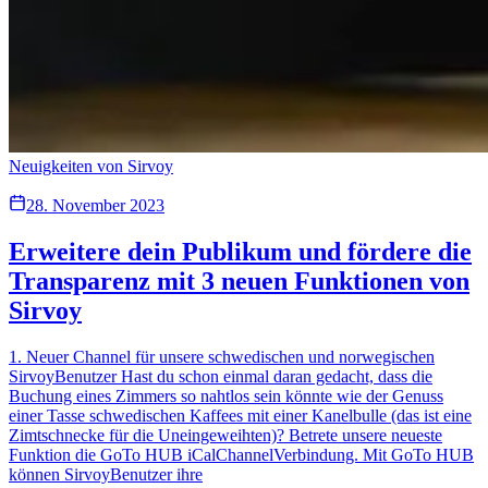
Neuigkeiten von Sirvoy
28. November 2023
Erweitere dein Publikum und fördere die
Transparenz mit 3 neuen Funktionen von
Sirvoy
1. Neuer Channel für unsere schwedischen und norwegischen
SirvoyBenutzer Hast du schon einmal daran gedacht, dass die
Buchung eines Zimmers so nahtlos sein könnte wie der Genuss
einer Tasse schwedischen Kaffees mit einer Kanelbulle (das ist eine
Zimtschnecke für die Uneingeweihten)? Betrete unsere neueste
Funktion die GoTo HUB iCalChannelVerbindung. Mit GoTo HUB
können SirvoyBenutzer ihre