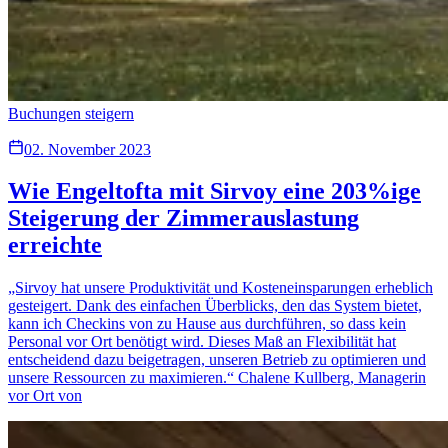
Buchungen steigern
02. November 2023
Wie Engeltofta mit Sirvoy eine 203%ige
Steigerung der Zimmerauslastung
erreichte
„Sirvoy hat unsere Produktivität und Kosteneinsparungen erheblich
gesteigert. Dank des einfachen Überblicks, den das System bietet,
kann ich Checkins von zu Hause aus durchführen, so dass kein
Personal vor Ort benötigt wird. Dieses Maß an Flexibilität hat
entscheidend dazu beigetragen, unseren Betrieb zu optimieren und
unsere Ressourcen zu maximieren.“ Chalene Kullberg, Managerin
vor Ort von