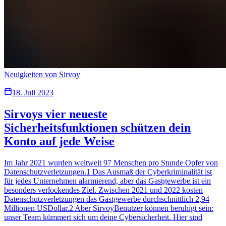
Neuigkeiten von Sirvoy
18. Juli 2023
Sirvoys vier neueste
Sicherheitsfunktionen schützen dein
Konto auf jede Weise
Im Jahr 2021 wurden weltweit 97 Menschen pro Stunde Opfer von
Datenschutzverletzungen.1 Das Ausmaß der Cyberkriminalität ist
für jedes Unternehmen alarmierend, aber das Gastgewerbe ist ein
besonders verlockendes Ziel. Zwischen 2021 und 2022 kosten
Datenschutzverletzungen das Gastgewerbe durchschnittlich 2,94
Millionen USDollar.2 Aber SirvoyBenutzer können beruhigt sein:
unser Team kümmert sich um deine Cybersicherheit. Hier sind