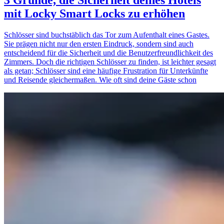
3 Gründe, die Sicherheit deines Hotels
mit Locky Smart Locks zu erhöhen
Schlösser sind buchstäblich das Tor zum Aufenthalt eines Gastes.
Sie prägen nicht nur den ersten Eindruck, sondern sind auch
entscheidend für die Sicherheit und die Benutzerfreundlichkeit des
Zimmers. Doch die richtigen Schlösser zu finden, ist leichter gesagt
als getan; Schlösser sind eine häufige Frustration für Unterkünfte
und Reisende gleichermaßen. Wie oft sind deine Gäste schon