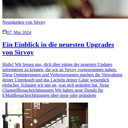
Neuigkeiten von Sirvoy
07. Mai 2024
Ein Einblick in die neuesten Upgrades
von Sirvoy
Hallo! Wir freuen uns, dich über einige der neuesten Updates
informieren zu können, die wir an Sirvoy vorgenommen haben.
Diese Optimierungen und Verbesserungen machen die Verwaltung
deiner Unterkunft und das Lächeln deiner Gäste wesentlich
einfacher. Schauen wir uns an, was sich geändert hat. Neue
ChannelBenachrichtigungen Wir haben neue Details für
EMailBenachrichtigungen über neue oder geänderte