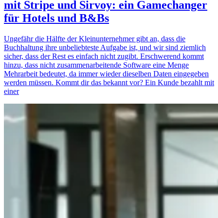
mit Stripe und Sirvoy: ein Gamechanger
für Hotels und B&Bs
Ungefähr die Hälfte der Kleinunternehmer gibt an, dass die
Buchhaltung ihre unbeliebteste Aufgabe ist, und wir sind ziemlich
sicher, dass der Rest es einfach nicht zugibt. Erschwerend kommt
hinzu, dass nicht zusammenarbeitende Software eine Menge
Mehrarbeit bedeutet, da immer wieder dieselben Daten eingegeben
werden müssen. Kommt dir das bekannt vor? Ein Kunde bezahlt mit
einer