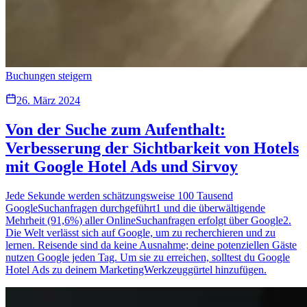
Buchungen steigern
26. März 2024
Von der Suche zum Aufenthalt:
Verbesserung der Sichtbarkeit von Hotels
mit Google Hotel Ads und Sirvoy
Jede Sekunde werden schätzungsweise 100 Tausend
GoogleSuchanfragen durchgeführt1 und die überwältigende
Mehrheit (91,6%) aller OnlineSuchanfragen erfolgt über Google2.
Die Welt verlässt sich auf Google, um zu recherchieren und zu
lernen. Reisende sind da keine Ausnahme; deine potenziellen Gäste
nutzen Google jeden Tag. Um sie zu erreichen, solltest du Google
Hotel Ads zu deinem MarketingWerkzeuggürtel hinzufügen.