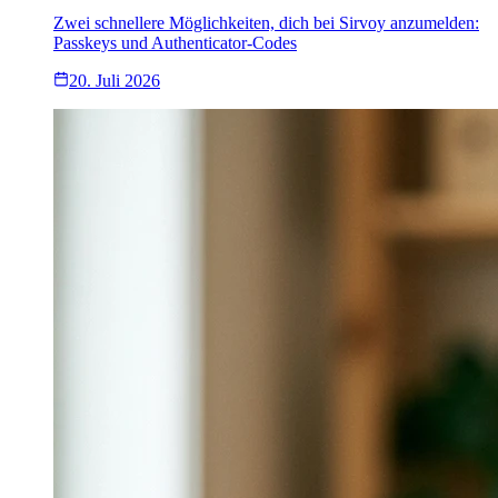
Zwei schnellere Möglichkeiten, dich bei Sirvoy anzumelden:
Passkeys und Authenticator-Codes
20. Juli 2026