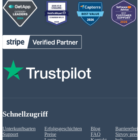
Schnellzugriff
Unterkunftsarten
Erfolgsgeschichten
Blog
Barrierefreih
Support
Preise
FAQ
Sirvoy press
Login
Kontakt
hub