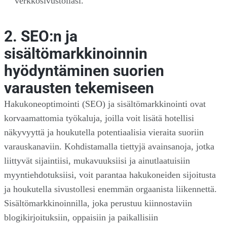
verkkosivustollasi.
2. SEO:n ja
sisältömarkkinoinnin
hyödyntäminen suorien
varausten tekemiseen
Hakukoneoptimointi (SEO) ja sisältömarkkinointi ovat
korvaamattomia työkaluja, joilla voit lisätä hotellisi
näkyvyyttä ja houkutella potentiaalisia vieraita suoriin
varauskanaviin. Kohdistamalla tiettyjä avainsanoja, jotka
liittyvät sijaintiisi, mukavuuksiisi ja ainutlaatuisiin
myyntiehdotuksiisi, voit parantaa hakukoneiden sijoitusta
ja houkutella sivustollesi enemmän orgaanista liikennettä.
Sisältömarkkinoinnilla, joka perustuu kiinnostaviin
blogikirjoituksiin, oppaisiin ja paikallisiin