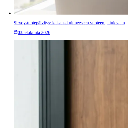
Sirvoy-tuotepäivitys: katsaus kuluneeseen vuoteen ja tulevaan
03. elokuuta 2026