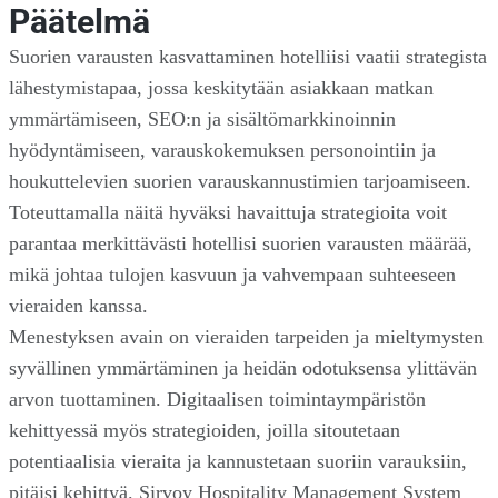
Päätelmä
Suorien varausten kasvattaminen hotelliisi vaatii strategista
lähestymistapaa, jossa keskitytään asiakkaan matkan
ymmärtämiseen, SEO:n ja sisältömarkkinoinnin
hyödyntämiseen, varauskokemuksen personointiin ja
houkuttelevien suorien varauskannustimien tarjoamiseen.
Toteuttamalla näitä hyväksi havaittuja strategioita voit
parantaa merkittävästi hotellisi suorien varausten määrää,
mikä johtaa tulojen kasvuun ja vahvempaan suhteeseen
vieraiden kanssa.
Menestyksen avain on vieraiden tarpeiden ja mieltymysten
syvällinen ymmärtäminen ja heidän odotuksensa ylittävän
arvon tuottaminen. Digitaalisen toimintaympäristön
kehittyessä myös strategioiden, joilla sitoutetaan
potentiaalisia vieraita ja kannustetaan suoriin varauksiin,
pitäisi kehittyä. Sirvoy Hospitality Management System