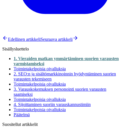
Edellinen artikkeli
Seuraava artikkeli
Sisällysluettelo
1. Vieraiden matkan ymmärtäminen suorien varausten
varmistamiseksi
Toimintakelpoisia oivalluksia
2. SEO:n ja sisältömarkkinoinnin hyödyntäminen suorien
varausten tekemiseen
Toimintakelpoisia oivalluksia
3. Varauskokemuksen personointi suorien varausten
saamiseksi
Toimintakelpoisia oivalluksia
4. Sijoittaminen suoriin varauskannustimiin
Toimintakelpoisia oivalluksia
Päätelmä
Suositellut artikkelit