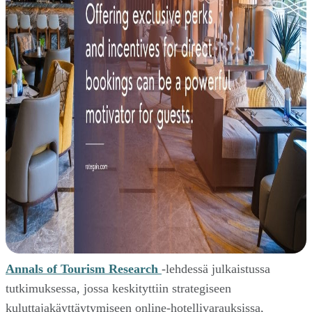
Annals of Tourism Research
-lehdessä julkaistussa
tutkimuksessa, jossa keskityttiin strategiseen
kuluttajakäyttäytymiseen online-hotellivarauksissa,