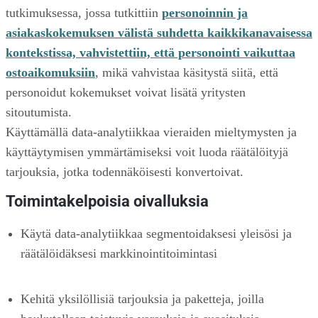
tutkimuksessa, jossa tutkittiin
personoinnin ja
asiakaskokemuksen välistä suhdetta kaikkikanavaisessa
kontekstissa, vahvistettiin, että personointi vaikuttaa
ostoaikomuksiin
, mikä vahvistaa käsitystä siitä, että
personoidut kokemukset voivat lisätä yritysten
sitoutumista.
Käyttämällä data-analytiikkaa vieraiden mieltymysten ja
käyttäytymisen ymmärtämiseksi voit luoda räätälöityjä
tarjouksia, jotka todennäköisesti konvertoivat.
Toimintakelpoisia oivalluksia
Käytä data-analytiikkaa segmentoidaksesi yleisösi ja
räätälöidäksesi markkinointitoimintasi
Kehitä yksilöllisiä tarjouksia ja paketteja, joilla