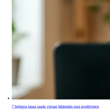
7 helppoa tapaa saada vieraat jättämään uusi positiivinen