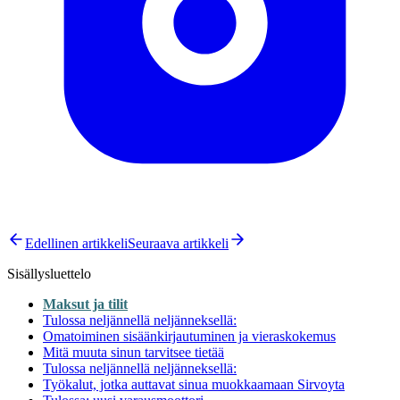
Edellinen artikkeli
Seuraava artikkeli
Sisällysluettelo
Maksut ja tilit
Tulossa neljännellä neljänneksellä:
Omatoiminen sisäänkirjautuminen ja vieraskokemus
Mitä muuta sinun tarvitsee tietää
Tulossa neljännellä neljänneksellä:
Työkalut, jotka auttavat sinua muokkaamaan Sirvoyta