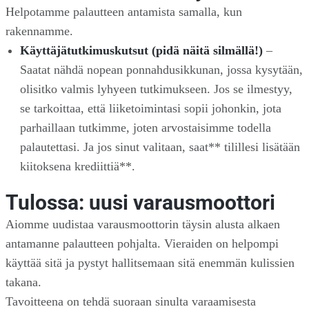
Helpotamme palautteen antamista samalla, kun
rakennamme.
Käyttäjätutkimuskutsut (pidä näitä silmällä!)
–
Saatat nähdä nopean ponnahdusikkunan, jossa kysytään,
olisitko valmis lyhyeen tutkimukseen. Jos se ilmestyy,
se tarkoittaa, että liiketoimintasi sopii johonkin, jota
parhaillaan tutkimme, joten arvostaisimme todella
palautettasi. Ja jos sinut valitaan, saat** tilillesi lisätään
kiitoksena krediittiä**.
Tulossa: uusi varausmoottori
Aiomme uudistaa varausmoottorin täysin alusta alkaen
antamanne palautteen pohjalta. Vieraiden on helpompi
käyttää sitä ja pystyt hallitsemaan sitä enemmän kulissien
takana.
Tavoitteena on tehdä suoraan sinulta varaamisesta