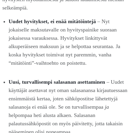
selkeämpiä.
Uudet hyvitykset, ei enää mitätöintejä
– Nyt
jokaiselle maksutavalle on hyvityspainike suoraan
jokaisessa varauksessa. Hyvitykset linkittyvät
alkuperäiseen maksuun ja se helpottaa seurantaa. Ja
koska hyvitykset toimivat nyt paremmin, vanha
“mitätöinti”-vaihtoehto on poistettu.
Uusi, turvallisempi salasanan asettaminen
– Uudet
käyttäjät asettavat nyt oman salasanansa kirjautuessaan
ensimmäistä kertaa, joten sähköpostitse lähetettyjä
salasanoja ei enää ole. Se on turvallisempaa
ja
helpompaa heti alusta alkaen. Salasanan
palautussähköpostit on myös päivitetty, jotta takaisin
pääseminen olisi nopeampaa.