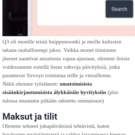
Q3 oli monille teistä huippusesonki ja meille kulissien
takana rauhallisempi jakso. Vaikka monet tiimimme
jäsenet nauttivat ansaitusta vapaa-ajastaan, olemme iloisia
voidessamme esitellä listan vahvoja päivityksiä, jotka
parantavat Sirvoyn toimintaa teille ja vieraillenne.
Näitä olemme työstäneet:
omatoimisista
sisäänkirjautumisista älykkäisiin hyvityksiin
(plus
tulossa muutama pitkään odotettu ominaisuus)
Maksut ja tilit
Olemme tehneet jokapäiväisistä tehtävistä, kuten
hyvitysten myöntämisestä ja saldon lataamisesta hieman