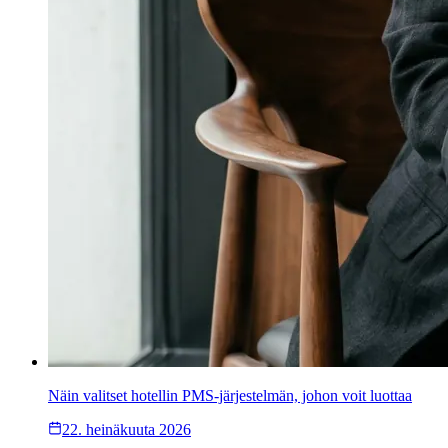
Näin valitset hotellin PMS-järjestelmän, johon voit luottaa
22. heinäkuuta 2026