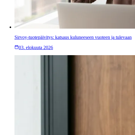
Sirvoy-tuotepäivitys: katsaus kuluneeseen vuoteen ja tulevaan
03. elokuuta 2026