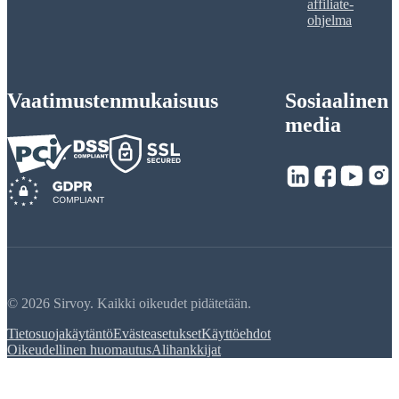
affiliate-
ohjelma
Vaatimustenmukaisuus
Sosiaalinen
media
© 2026 Sirvoy. Kaikki oikeudet pidätetään.
Tietosuojakäytäntö
Evästeasetukset
Käyttöehdot
Oikeudellinen huomautus
Alihankkijat