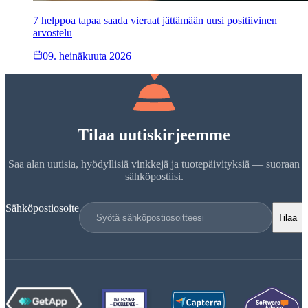
7 helppoa tapaa saada vieraat jättämään uusi positiivinen
arvostelu
09. heinäkuuta 2026
Tilaa uutiskirjeemme
Saa alan uutisia, hyödyllisiä vinkkejä ja tuotepäivityksiä — suoraan
sähköpostiisi.
Sähköpostiosoite
Tilaa