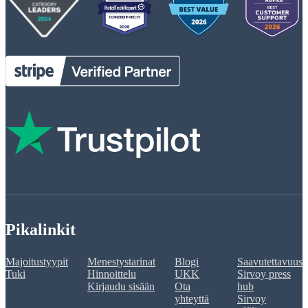
Pikalinkit
Majoitustyypit
Menestystarinat
Blogi
Saavutettavuus
Tuki
Hinnoittelu
UKK
Sirvoy press
Kirjaudu sisään
Ota
hub
yhteyttä
Sirvoy