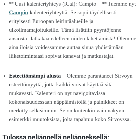
**Uusi kalenteriyhteys (iCal): Campio – **Tuemme nyt
Campio
-kalenteriyhteyttä. Se sopii täydellisesti
erityisesti Euroopan leirintäalueille ja
ulkoilmamajoituksille. Tämä lisättiin pyyntöjenne
ansiosta. Jatkakaa edelleen niiden lähettämistä! Olemme
aina iloisia voidessamme auttaa sinua yhdistämään
liiketoimintaasi sopivat kanavat ja matkustajat.
Esteettömämpi alusta
– Olemme parantaneet Sirvoyn
esteettömyyttä, jotta kaikki voivat käyttää sitä
mukavasti. Kalenteri on nyt navigoitavissa
kokonaisuudessaan näppäimistöllä ja painikkeet on
merkitty selkeämmin. Se on kuitenkin vain näkyvin
esimerkki muutoksista, joita tapahtuu koko Sirvoyssa.
Tulossa neljännellä neljänneksellä: