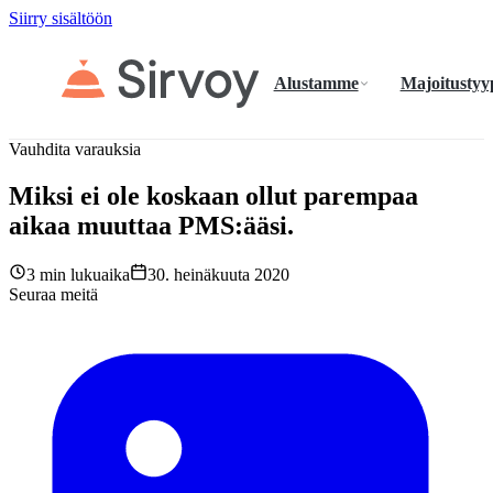
Siirry sisältöön
Alustamme
Majoitustyy
Vauhdita varauksia
Miksi ei ole koskaan ollut parempaa
aikaa muuttaa PMS:ääsi.
3 min lukuaika
30. heinäkuuta 2020
Seuraa meitä