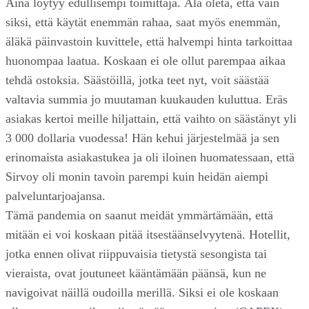
Aina löytyy edullisempi toimittaja. Älä oleta, että vain
siksi, että käytät enemmän rahaa, saat myös enemmän,
äläkä päinvastoin kuvittele, että halvempi hinta tarkoittaa
huonompaa laatua. Koskaan ei ole ollut parempaa aikaa
tehdä ostoksia. Säästöillä, jotka teet nyt, voit säästää
valtavia summia jo muutaman kuukauden kuluttua. Eräs
asiakas kertoi meille hiljattain, että vaihto on säästänyt yli
3 000 dollaria vuodessa! Hän kehui järjestelmää ja sen
erinomaista asiakastukea ja oli iloinen huomatessaan, että
Sirvoy oli monin tavoin parempi kuin heidän aiempi
palveluntarjoajansa.
Tämä pandemia on saanut meidät ymmärtämään, että
mitään ei voi koskaan pitää itsestäänselvyytenä. Hotellit,
jotka ennen olivat riippuvaisia tietystä sesongista tai
vieraista, ovat joutuneet kääntämään päänsä, kun ne
navigoivat näillä oudoilla merillä. Siksi ei ole koskaan