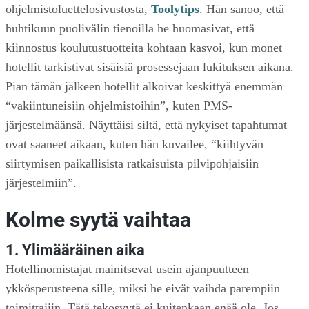
ohjelmistoluettelosivustosta,
Toolytips
. Hän sanoo, että
huhtikuun puolivälin tienoilla he huomasivat, että
kiinnostus koulutustuotteita kohtaan kasvoi, kun monet
hotellit tarkistivat sisäisiä prosessejaan lukituksen aikana.
Pian tämän jälkeen hotellit alkoivat keskittyä enemmän
“vakiintuneisiin ohjelmistoihin”, kuten PMS-
järjestelmäänsä. Näyttäisi siltä, että nykyiset tapahtumat
ovat saaneet aikaan, kuten hän kuvailee, “kiihtyvän
siirtymisen paikallisista ratkaisuista pilvipohjaisiin
järjestelmiin”.
Kolme syytä vaihtaa
1. Ylimääräinen aika
Hotellinomistajat mainitsevat usein ajanpuutteen
ykkösperusteena sille, miksi he eivät vaihda parempiin
toimittajiin. Tätä tekosyytä ei kuitenkaan enää ole. Jos