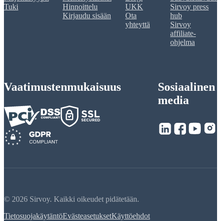
Tuki
Hinnoittelu
UKK
Sirvoy press
Kirjaudu sisään
Ota
hub
yhteyttä
Sirvoy
affiliate-
ohjelma
Vaatimustenmukaisuus
Sosiaalinen
media
© 2026 Sirvoy. Kaikki oikeudet pidätetään.
Tietosuojakäytäntö
Evästeasetukset
Käyttöehdot