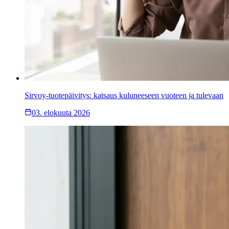
Sirvoy-tuotepäivitys: katsaus kuluneeseen vuoteen ja tulevaan
03. elokuuta 2026