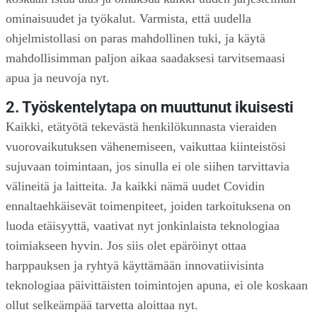
ominaisuudet ja työkalut. Varmista, että uudella
ohjelmistollasi on paras mahdollinen tuki, ja käytä
mahdollisimman paljon aikaa saadaksesi tarvitsemaasi
apua ja neuvoja nyt.
2. Työskentelytapa on muuttunut ikuisesti
Kaikki, etätyötä tekevästä henkilökunnasta vieraiden
vuorovaikutuksen vähenemiseen, vaikuttaa kiinteistösi
sujuvaan toimintaan, jos sinulla ei ole siihen tarvittavia
välineitä ja laitteita. Ja kaikki nämä uudet Covidin
ennaltaehkäisevät toimenpiteet, joiden tarkoituksena on
luoda etäisyyttä, vaativat nyt jonkinlaista teknologiaa
toimiakseen hyvin. Jos siis olet epäröinyt ottaa
harppauksen ja ryhtyä käyttämään innovatiivisinta
teknologiaa päivittäisten toimintojen apuna, ei ole koskaan
ollut selkeämpää tarvetta aloittaa nyt.