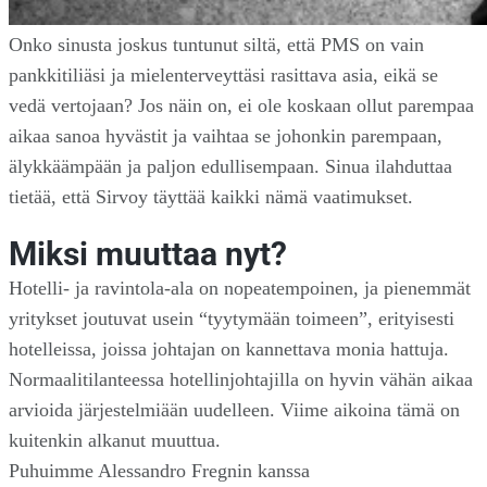
Onko sinusta joskus tuntunut siltä, että PMS on vain
pankkitiliäsi ja mielenterveyttäsi rasittava asia, eikä se
vedä vertojaan? Jos näin on, ei ole koskaan ollut parempaa
aikaa sanoa hyvästit ja vaihtaa se johonkin parempaan,
älykkäämpään ja paljon edullisempaan. Sinua ilahduttaa
tietää, että Sirvoy täyttää kaikki nämä vaatimukset.
Miksi muuttaa nyt?
Hotelli- ja ravintola-ala on nopeatempoinen, ja pienemmät
yritykset joutuvat usein “tyytymään toimeen”, erityisesti
hotelleissa, joissa johtajan on kannettava monia hattuja.
Normaalitilanteessa hotellinjohtajilla on hyvin vähän aikaa
arvioida järjestelmiään uudelleen. Viime aikoina tämä on
kuitenkin alkanut muuttua.
Puhuimme Alessandro Fregnin kanssa