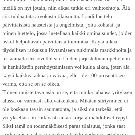
meillä on nyt jotain, niin aikaa tutkia eri vaihtoehtoja. Älä
siis tuhlaa tätä arvokasta tilaisuutta. Laadi luettelo
päivittäisistä haasteista ja ongelmista, joita kohtaat, ja
toinen luettelo, jossa luetellaan kaikki ominaisuudet, joiden
uskot helpottavan päivittäistä toimintaa. Käytä aikaa
täydellisen ratkaisun löytämiseen tutkimalla markkinoita ja
testaamalla eri sovelluksia. Uuden järjestelmän opetteluun
ja henkilöstön perehdyttämiseen voi kulua aikaa, joten älä
käytä kaikkea aikaa ja vaivaa, ellet ole 100-prosenttisen
varma, että se on se oikea.
Toinen muistettava asia on se, että minkä tahansa yrityksen
alussa on varmasti alkuvaikeuksia. Mikään siirtyminen ei
ole koskaan täysin saumatonta, ja siksi on tärkeää, että
yritykselläsi on riittävästi aikaa korjata mahdolliset rypyt.
Siksi tämä on todennäköisesti paras tilaisuus, jonka saat
koskaan istua alas ja omaksua kaikki uuden järjestelmän