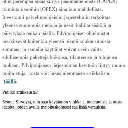
ollut parempaa aikaa siirtyä pääomamenoista (CAPEX)
toimintamenoihin (OPEX) aina kun mahdollista.
Investointi palvelinpohjaisiin järjestelmiin tarkoittaa
yleensä suurempia menoja ja usein kalliita säätöjä ja
päivityksiä paikan päällä. Pilvipohjaiset ohjelmistot
merkitsevät kuitenkin yleensä pientä kuukausittaista
summaa, ja samalla käyttäjät voivat usein valita
edullisempia paketteja kokonsa, tilanteensa ja tulojensa
mukaan. Pilvipohjaisen järjestelmän käyttöön liittyy monia
muita etuja, joista voit lukea aiemmasta artikkelista.
täällä
.
Piditkö artikkelista?
Seuraa Sirvoyta, niin saat käytännön vinkkejä, tuoteuutisia ja uusia
ideoita, joiden avulla majoituskohteesi saa lisää varauksia.