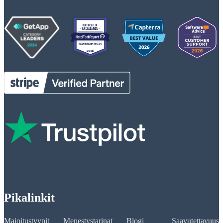
Pikalinkit
Majoitustyypit
Menestystarinat
Blogi
Saavutettavuus