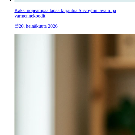
Kaksi nopeampaa tapaa kirjautua Sirvoyhin: avain- ja
varmennekoodit
20. heinäkuuta 2026