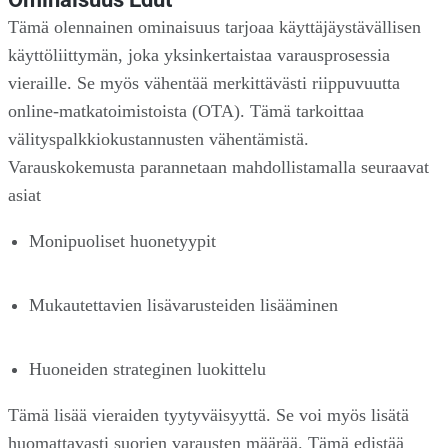
Tämä olennainen ominaisuus tarjoaa käyttäjäystävällisen
käyttöliittymän, joka yksinkertaistaa varausprosessia
vieraille. Se myös vähentää merkittävästi riippuvuutta
online-matkatoimistoista (OTA). Tämä tarkoittaa
välityspalkkiokustannusten vähentämistä.
Varauskokemusta parannetaan mahdollistamalla seuraavat
asiat
Monipuoliset huonetyypit
Mukautettavien lisävarusteiden lisääminen
Huoneiden strateginen luokittelu
Tämä lisää vieraiden tyytyväisyyttä. Se voi myös lisätä
huomattavasti suorien varausten määrää. Tämä edistää