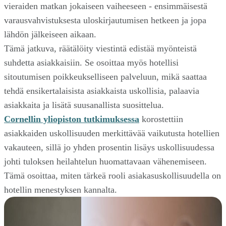
vieraiden matkan jokaiseen vaiheeseen - ensimmäisestä
varausvahvistuksesta uloskirjautumisen hetkeen ja jopa
lähdön jälkeiseen aikaan.
Tämä jatkuva, räätälöity viestintä edistää myönteistä
suhdetta asiakkaisiin. Se osoittaa myös hotellisi
sitoutumisen poikkeukselliseen palveluun, mikä saattaa
tehdä ensikertalaisista asiakkaista uskollisia, palaavia
asiakkaita ja lisätä suusanallista suosittelua.
Cornellin yliopiston tutkimuksessa
korostettiin
asiakkaiden uskollisuuden merkittävää vaikutusta hotellien
vakauteen, sillä jo yhden prosentin lisäys uskollisuudessa
johti tuloksen heilahtelun huomattavaan vähenemiseen.
Tämä osoittaa, miten tärkeä rooli asiakasuskollisuudella on
hotellin menestyksen kannalta.