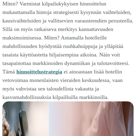
Miten? Varmistat kilpailukykyisen hinnoittelun
mukauttamalla hintoja strategisesti kysynnän vaihteluiden,
kausivaihteluiden ja vallitsevien varaustrendien perusteella.
Sillä on myös ratkaiseva merkitys kannattavuuden
maksimoimisessa. Miten? Antamalla hotelleille
mahdollisuuden hyödyntää ruuhkahuippuja ja ylläpitää
tasaista käyttöastetta hiljaisempina aikoina. Näin voit
tasapainottaa markkinoiden dynamiikan ja tulotavoitteesi.
Tämä
hinnoittelustrategia
ei ainoastaan lisää hotellin
vetovoimaa monenlaisten vieraiden keskuudessa, vaan
myös vahvistaa sen taloudellista vakautta ja
kasvumahdollisuuksia kilpailluilla markkinoilla.