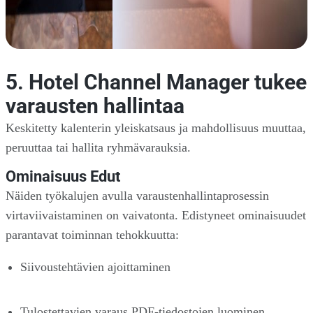
5. Hotel Channel Manager tukee
varausten hallintaa
Keskitetty kalenterin yleiskatsaus ja mahdollisuus muuttaa,
peruuttaa tai hallita ryhmävarauksia.
Ominaisuus Edut
Näiden työkalujen avulla varaustenhallintaprosessin
virtaviivaistaminen on vaivatonta. Edistyneet ominaisuudet
parantavat toiminnan tehokkuutta:
Siivoustehtävien ajoittaminen
Tulostettavien varaus PDF-tiedostojen luominen