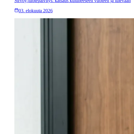
Sirvoy-tuotepäivitys: katsaus kuluneeseen vuoteen ja tulevaan
03. elokuuta 2026