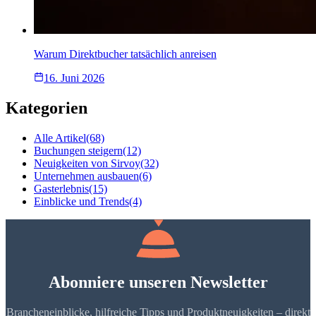
Warum Direktbucher tatsächlich anreisen
16. Juni 2026
Kategorien
Alle Artikel
(68)
Buchungen steigern
(12)
Neuigkeiten von Sirvoy
(32)
Unternehmen ausbauen
(6)
Gasterlebnis
(15)
Einblicke und Trends
(4)
Abonniere unseren Newsletter
Brancheneinblicke, hilfreiche Tipps und Produktneuigkeiten – direkt