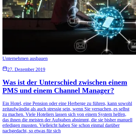
Unternehmen ausbauen
27. Dezember 2019
Was ist der Unterschied zwischen einem
PMS und einem Channel Manager?
Ein Hotel, eine Pension oder eine Herberge zu führen, kann sowohl
zeitaufwändig als auch stressig sein, wenn Sie versuchen, es selbst
zu machen. Viele Hoteliers lassen sich von einem System helfen,
das ihnen die meisten der Aufgaben abnimmt, die sie bisher manuell
erledigen mussten. Vielleicht haben Sie schon einmal darüber
nachgedacht, so etwas für sich