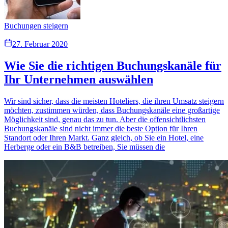
Buchungen steigern
27. Februar 2020
Wie Sie die richtigen Buchungskanäle für
Ihr Unternehmen auswählen
Wir sind sicher, dass die meisten Hoteliers, die ihren Umsatz steigern
möchten, zustimmen würden, dass Buchungskanäle eine großartige
Möglichkeit sind, genau das zu tun. Aber die offensichtlichsten
Buchungskanäle sind nicht immer die beste Option für Ihren
Standort oder Ihren Markt. Ganz gleich, ob Sie ein Hotel, eine
Herberge oder ein B&B betreiben, Sie müssen die