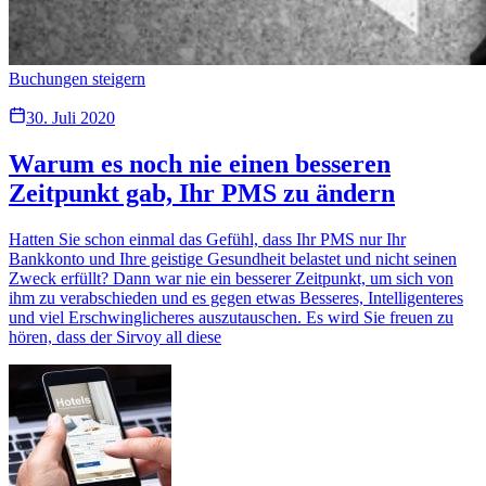
Buchungen steigern
30. Juli 2020
Warum es noch nie einen besseren
Zeitpunkt gab, Ihr PMS zu ändern
Hatten Sie schon einmal das Gefühl, dass Ihr PMS nur Ihr
Bankkonto und Ihre geistige Gesundheit belastet und nicht seinen
Zweck erfüllt? Dann war nie ein besserer Zeitpunkt, um sich von
ihm zu verabschieden und es gegen etwas Besseres, Intelligenteres
und viel Erschwinglicheres auszutauschen. Es wird Sie freuen zu
hören, dass der Sirvoy all diese