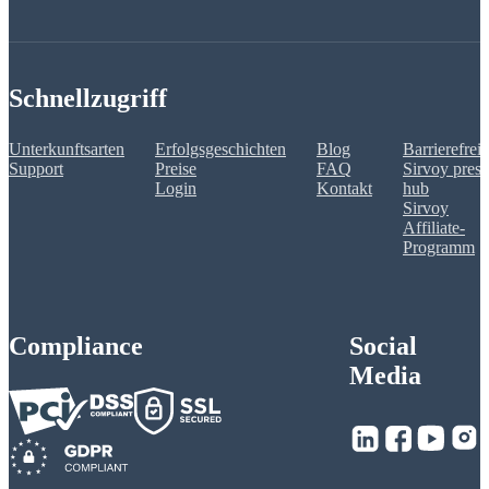
Schnellzugriff
Unterkunftsarten
Erfolgsgeschichten
Blog
Barrierefreih
Support
Preise
FAQ
Sirvoy press
Login
Kontakt
hub
Sirvoy
Affiliate-
Programm
Compliance
Social
Media