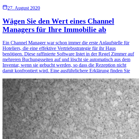
27. August 2020
Wägen Sie den Wert eines Channel
Managers für Ihre Immobilie ab
Ein Channel Manager war schon immer die erste Anlaufstelle für
Hoteliers, die eine effektive Vertriebsstrategie für ihr Haus
benötigen. Diese raffinierte Software listet in der Regel Zimmer auf
mehreren Buchungsseiten auf und löscht sie automatisch aus dem
Inventar, wenn sie gebucht werden, so dass die Rezeption nicht
damit konfrontiert wird. Eine ausführlichere Erklärung finden Sie