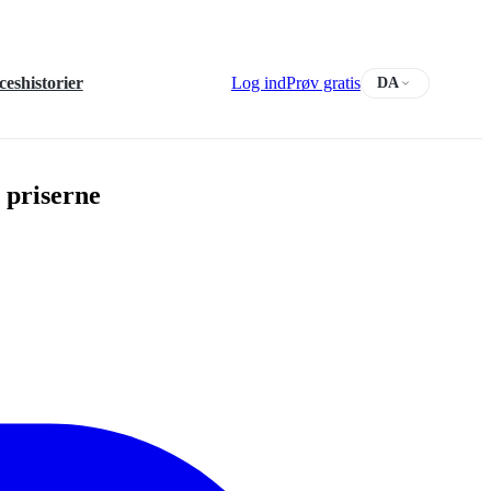
ceshistorier
Log ind
Prøv gratis
DA
 priserne