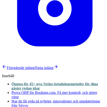
Föregående inlägg
Nästa inlägg
Innehåll
Öppna för 45+ nya Stripe-betalningsmetoder för dina
gäster redan idag
Prova OBP för Booking.com. Få mer kontroll, och större
vinst
Hur du får reda på nyheter, innovationer och uppdateringar
från Sirvoy