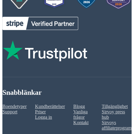
Snabblänkar
Boendetyper
Kundberättelser
Blogg
Tillgänglighet
Support
Priser
Vanliga
Sirvoy press
Logga in
frågor
hub
Kontakt
Sirvoys
affiliateprogram