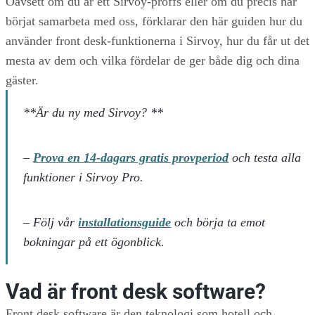
Oavsett om du är ett Sirvoy-proffs eller om du precis har
börjat samarbeta med oss, förklarar den här guiden hur du
använder front desk-funktionerna i Sirvoy, hur du får ut det
mesta av dem och vilka fördelar de ger både dig och dina
gäster.
**Är du ny med Sirvoy? **
–
Prova en 14-dagars gratis provperiod
och testa alla
funktioner i Sirvoy Pro.
– Följ vår
installationsguide
och börja ta emot
bokningar på ett ögonblick.
Vad är front desk software?
Front desk software är den teknologi som hotell och