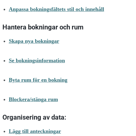
Anpassa bokningsfältets stil och innehåll
Hantera bokningar och rum
Skapa nya bokningar
Se bokningsinformation
Byta rum för en bokning
Blockera/stänga rum
Organisering av data:
Lägg till anteckningar