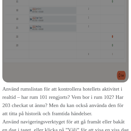
Använd rumslistan för att kontrollera hotellets aktivitet i
realtid – har rum 101 rengjorts? Vem bor i rum 102? Har
203 checkat ut ännu? Men du kan också använda den för
att titta på historik och framtida händelser.
Använd navigeringsverktyget för att gå framåt eller bakåt
en dag i taget, eller klicka på ”Välj” för att visa en viss dag