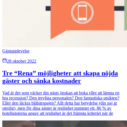
Gästupplevelse
28 oktober 2022
Tre “Rena” möjligheter att skapa nöjda
gäster och sänka kostnader
Vad är det som väcker din gästs önskan att boka eller att lämna en
bra recension? Den trevliga personalen? Den fantastiska utsikten?
Eller den läckra blåbärspajen? Allt detta har betydelse (din paj är
otrolig), men för dina gäster är renlighet nummer ett. 86 % av
hotellgästerna angav att renlighet är det främsta kriteriet när de