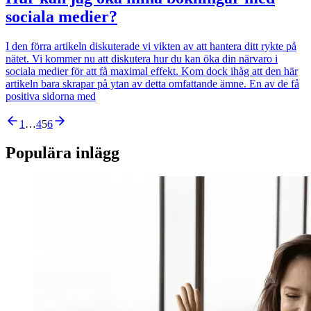
sociala medier?
I den förra artikeln diskuterade vi vikten av att hantera ditt rykte på
nätet. Vi kommer nu att diskutera hur du kan öka din närvaro i
sociala medier för att få maximal effekt. Kom dock ihåg att den här
artikeln bara skrapar på ytan av detta omfattande ämne. En av de få
positiva sidorna med
1
…
4
5
6
Populära inlägg