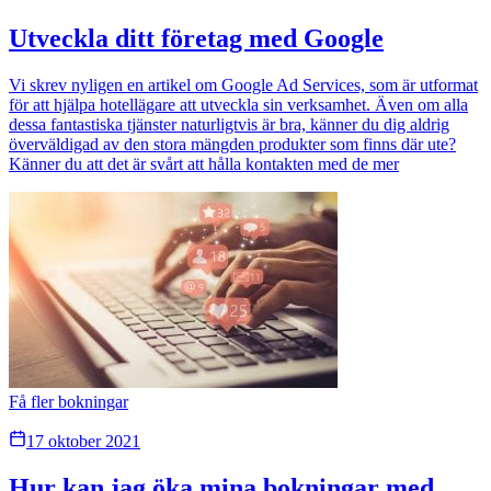
Utveckla ditt företag med Google
Vi skrev nyligen en artikel om Google Ad Services, som är utformat
för att hjälpa hotellägare att utveckla sin verksamhet. Även om alla
dessa fantastiska tjänster naturligtvis är bra, känner du dig aldrig
överväldigad av den stora mängden produkter som finns där ute?
Känner du att det är svårt att hålla kontakten med de mer
Få fler bokningar
17 oktober 2021
Hur kan jag öka mina bokningar med