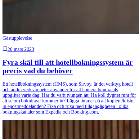
Gästupplevelse
20 mars 2023
Fyra skäl till att hotellbokningssystem är
precis vad du behöver
Ett hotellbokningssystem (HMS), som Sirvoy, är det verktyg hotell
och andra verksamheter använder för att hantera hundratals
uppgifter varje dag. Har du varit tvungen att: Ha koll dygnet runt för
att se om bokningar kommer in? Lägga timmar på att kopiera/klistra
in epostmeddelanden? Fixa och trixa med tillgängligheten i olika
bokningskanaler som Expedia och Booking.com,