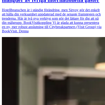
Hotellbranschen är i ständig förändring, men Sirvoy gör det enkelt
att hålla din verksamhet uppdaterad med de senaste framstegen och
trenderna. Här är två nya verktyg som gör det lättare för dig att nå
din målgrupp. BookVisitkoppling Vi är glada att kunna presentera
en ny, mer robust anslutning till Citybreakpartners (Visit Group) via
BookVisit. Denna