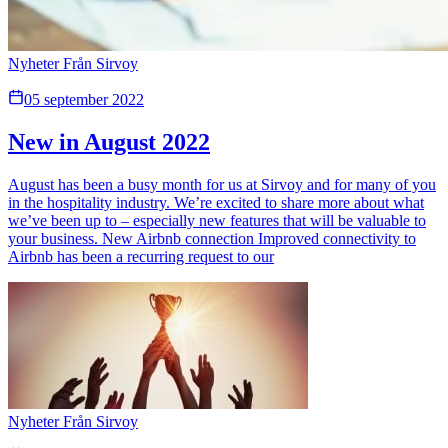
Nyheter Från Sirvoy
05 september 2022
New in August 2022
August has been a busy month for us at Sirvoy and for many of you
in the hospitality industry. We’re excited to share more about what
we’ve been up to – especially new features that will be valuable to
your business. New Airbnb connection Improved connectivity to
Airbnb has been a recurring request to our
Nyheter Från Sirvoy