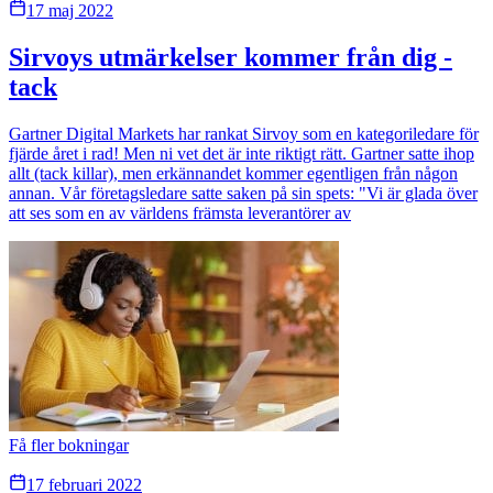
17 maj 2022
Sirvoys utmärkelser kommer från dig -
tack
Gartner Digital Markets har rankat Sirvoy som en kategoriledare för
fjärde året i rad! Men ni vet det är inte riktigt rätt. Gartner satte ihop
allt (tack killar), men erkännandet kommer egentligen från någon
annan. Vår företagsledare satte saken på sin spets: "Vi är glada över
att ses som en av världens främsta leverantörer av
Få fler bokningar
17 februari 2022