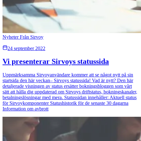
Nyheter Från Sirvoy
24 september 2022
Vi presenterar Sirvoys statussida
Uppmärksamma Sirvoyanvändare kommer att se något nytt på sin
startsida den här veckan– Sirvoys statussida! Vad är nytt? Den här
detaljerade visningen av status ersätter bokningsbloggen som vårt
sätt att hålla dig uppdaterad om Sirvoys driftstatus, bokningskanaler,
betalningslösningar med mera. Statussidan innehåller: Aktuell status
för Sirvoykomponenter Statushistorik för de senaste 30 dagarna
Information om avbrott