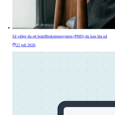
Så väljer du ett hotellbokningssystem (PMS) du kan lita på
22 juli 2026