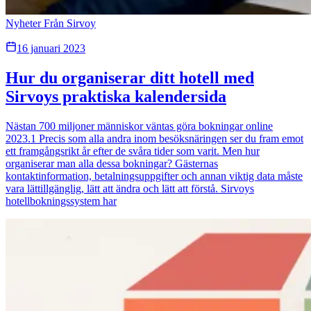
Nyheter Från Sirvoy
16 januari 2023
Hur du organiserar ditt hotell med
Sirvoys praktiska kalendersida
Nästan 700 miljoner människor väntas göra bokningar online
2023.1 Precis som alla andra inom besöksnäringen ser du fram emot
ett framgångsrikt år efter de svåra tider som varit. Men hur
organiserar man alla dessa bokningar? Gästernas
kontaktinformation, betalningsuppgifter och annan viktig data måste
vara lättillgänglig, lätt att ändra och lätt att förstå. Sirvoys
hotellbokningssystem har