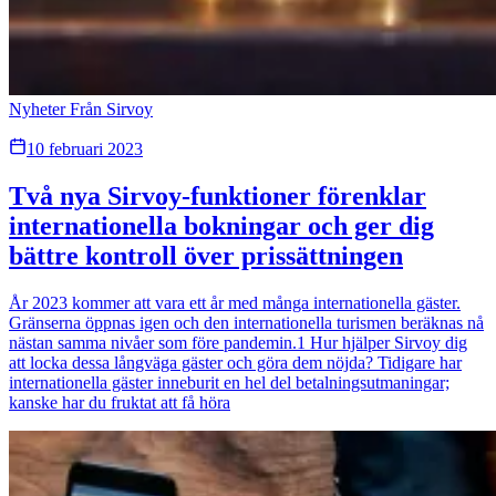
Nyheter Från Sirvoy
10 februari 2023
Två nya Sirvoy-funktioner förenklar
internationella bokningar och ger dig
bättre kontroll över prissättningen
År 2023 kommer att vara ett år med många internationella gäster.
Gränserna öppnas igen och den internationella turismen beräknas nå
nästan samma nivåer som före pandemin.1 Hur hjälper Sirvoy dig
att locka dessa långväga gäster och göra dem nöjda? Tidigare har
internationella gäster inneburit en hel del betalningsutmaningar;
kanske har du fruktat att få höra