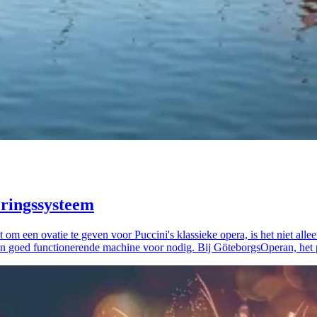
veringssysteem
om een ovatie te geven voor Puccini's klassieke opera, is het niet all
en goed functionerende machine voor nodig. Bij GöteborgsOperan, het 