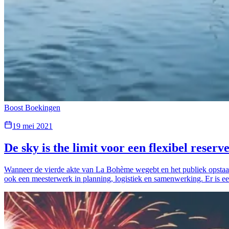
Boost Boekingen
19 mei 2021
De sky is the limit voor een flexibel reser
Wanneer de vierde akte van La Bohème wegebt en het publiek opstaat 
ook een meesterwerk in planning, logistiek en samenwerking. Er is e