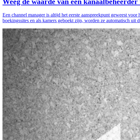
Weeg de waarde van een kanaalbeheerder 
Een channel manager is altijd het eerste aanspreekpunt geweest voor 
boekingssites en als kamers geboekt zijn, worden ze automatisch uit de