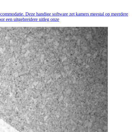
n accommodatie. Deze handige software zet kamers meestal op meerdere
oor een uitgebreidere uitleg onze