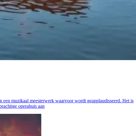
een een muzikaal meesterwerk waarvoor wordt geapplaudisseerd. Het is
prachtige operahuis aan