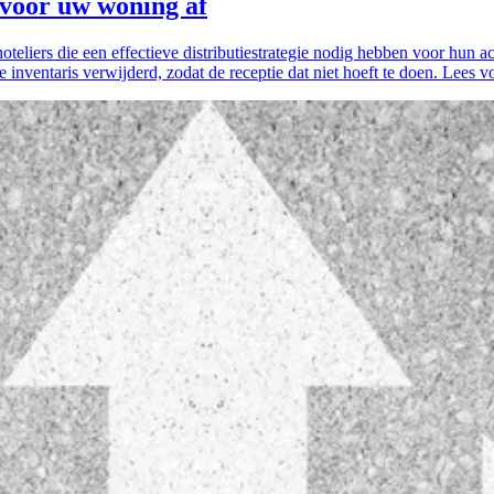
voor uw woning af
hoteliers die een effectieve distributiestrategie nodig hebben voor hu
 inventaris verwijderd, zodat de receptie dat niet hoeft te doen. Lees v