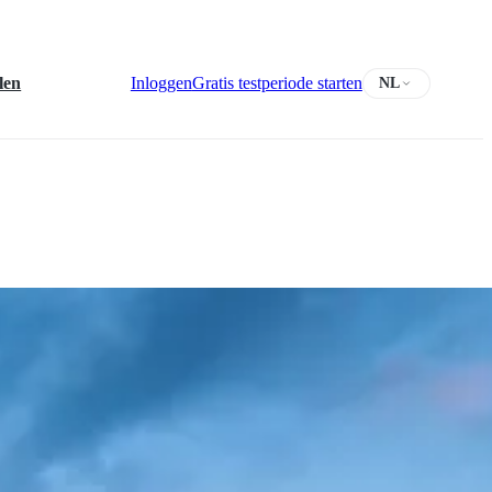
len
Inloggen
Gratis testperiode starten
NL