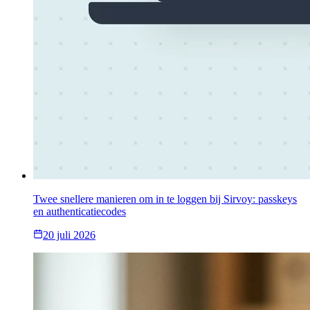
Twee snellere manieren om in te loggen bij Sirvoy: passkeys
en authenticatiecodes
20 juli 2026