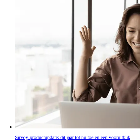
Sirvoy-productupdate: dit jaar tot nu toe en een vooruitblik