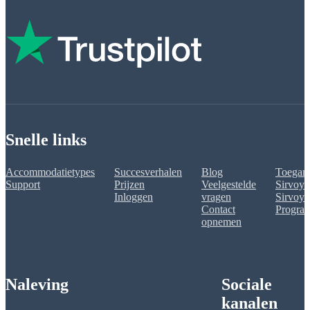
Snelle links
Accommodatietypes
Succesverhalen
Blog
Toegank
Support
Prijzen
Veelgestelde
Sirvoy 
Inloggen
vragen
Sirvoy A
Contact
Progra
opnemen
Naleving
Sociale
kanalen