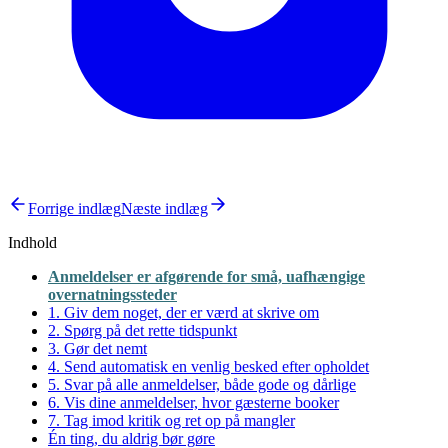
Forrige indlæg
Næste indlæg
Indhold
Anmeldelser er afgørende for små, uafhængige
overnatningssteder
1. Giv dem noget, der er værd at skrive om
2. Spørg på det rette tidspunkt
3. Gør det nemt
4. Send automatisk en venlig besked efter opholdet
5. Svar på alle anmeldelser, både gode og dårlige
6. Vis dine anmeldelser, hvor gæsterne booker
7. Tag imod kritik og ret op på mangler
Én ting, du aldrig bør gøre