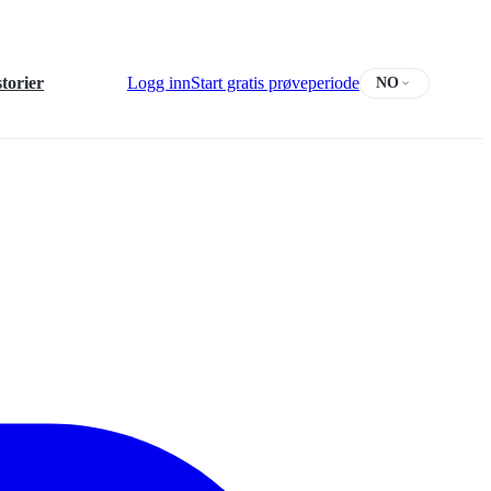
torier
Logg inn
Start gratis prøveperiode
NO